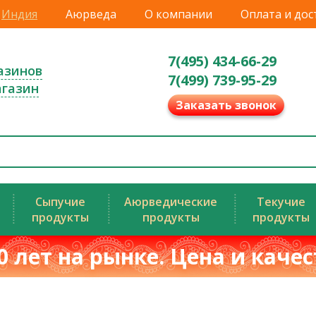
Индия
Аюрведа
О компании
Оплата и дос
7(495) 434-66-29
азинов
7(499) 739-95-29
агазин
Заказать звонок
Сыпучие
Аюрведические
Текучие
продукты
продукты
продукты
0 лет на рынке. Цена и каче