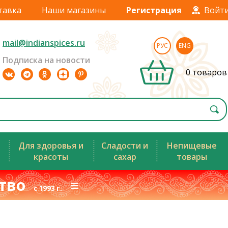
тавка
Наши магазины
Регистрация
Войт
mail@indianspices.ru
РУС
ENG
Подписка на новости
0 товаров
Для здоровья и
Сладости и
Непищевые
красоты
сахар
товары
ство
≡
с 1993 г.