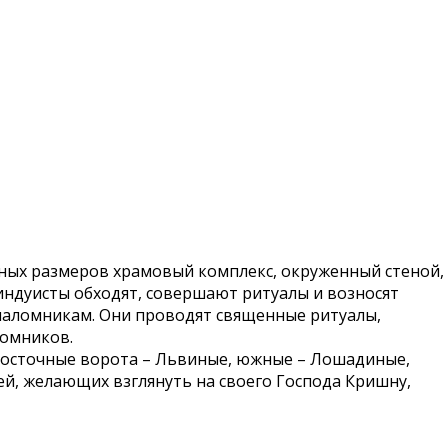
мных размеров храмовый комплекс, окруженный стеной,
индуисты обходят, совершают ритуалы и возносят
 паломникам. Они проводят священные ритуалы,
ломников.
 восточные ворота – Львиные, южные – Лошадиные,
ей, желающих взглянуть на своего Господа Кришну,