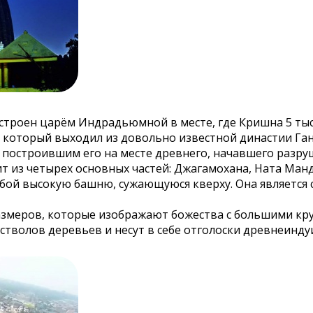
строен царём Индрадьюмной в месте, где Кришна 5 тыся
в, который выходил из довольно известной династии Га
 построившим его на месте древнего, начавшего разру
ит из четырех основных частей: Джагамохана, Ната Манд
собой высокую башню, сужающуюся кверху. Она является
змеров, которые изображают божества с большими круг
 стволов деревьев и несут в себе отголоски древнеинду