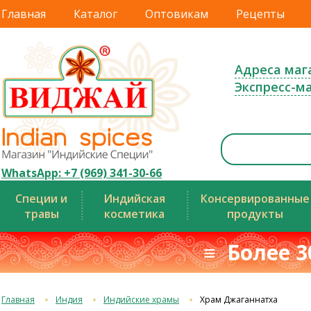
Главная
Каталог
Оптовикам
Рецепты
Адреса маг
Экспресс-м
WhatsApp: +7 (969) 341-30-66
Специи и
Индийская
Консервированные
травы
косметика
продукты
≡ Более 3
Главная
Индия
Индийские храмы
Храм Джаганнатха