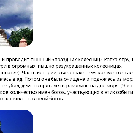
т и проводит пышный «праздник колесниц» Ратха-ятру,
Пури в огромных, пышно разукрашенных колесницах.
ннатхе). Часть истории, связанная с тем, как место ст
калась в ад. Потом она была очищена и поднялась из мо
и не убил, демон спрятался в раковине на дне моря. (Ч
акое количество имён богов, участвующих в этих событи
сё кончилось славой богов.