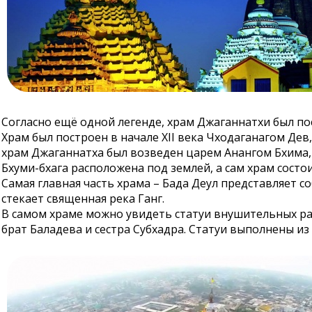
Согласно ещё одной легенде, храм Джаганнатхи был по
Храм был построен в начале XII века Чходаганагом Де
храм Джаганнатха был возведен царем Анангом Бхима,
Бхуми-бхага расположена под землей, а сам храм состо
Самая главная часть храма – Бада Деул представляет 
стекает священная река Ганг.
В самом храме можно увидеть статуи внушительных ра
брат Баладева и сестра Субхадра. Статуи выполнены из