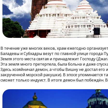
В течение уже многих веков, храм ежегодно организуе
Баладевы и Субхадры везут по главной улице города 
Земля этого места святая и принадлежит Господу (Джага
Эта земля много претерпела, была больна и даже спус
Здесь хозяйничал демон, а чтобы Вишну не достал его 
закрученной морской ракушки). В эпосе упоминается т
сможет только индуист. В итоге демон был побеждён. В