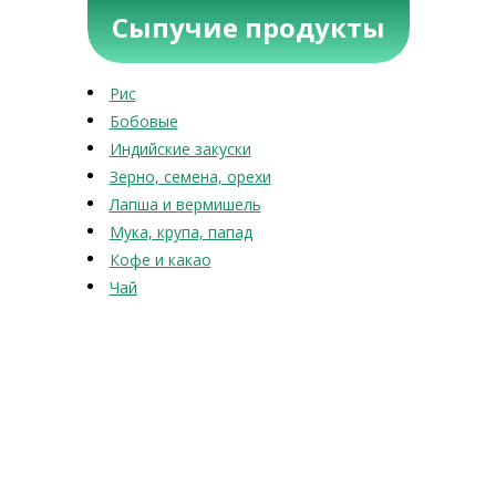
Сыпучие продукты
Рис
Бобовые
Индийские закуски
Зерно, семена, орехи
Лапша и вермишель
Мука, крупа, папад
Кофе и какао
Чай