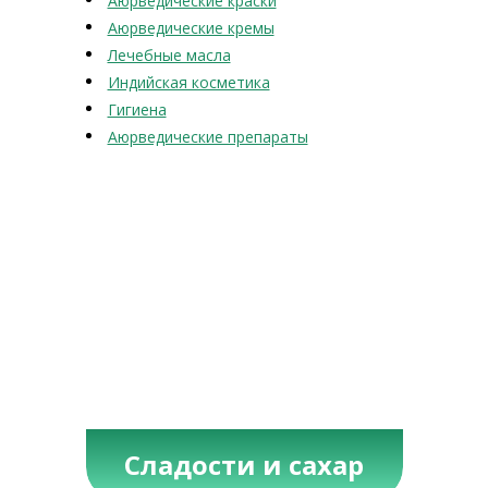
Аюрведические краски
Аюрведические кремы
Лечебные масла
Индийская косметика
Гигиена
Аюрведические препараты
Сладости и сахар