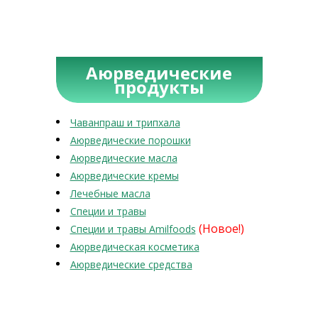
Аюрведические
продукты
Чаванпраш и трипхала
Аюрведические порошки
Аюрведические масла
Аюрведические кремы
Лечебные масла
Специи и травы
(Новое!)
Специи и травы Amilfoods
Аюрведическая косметика
Аюрведические средства