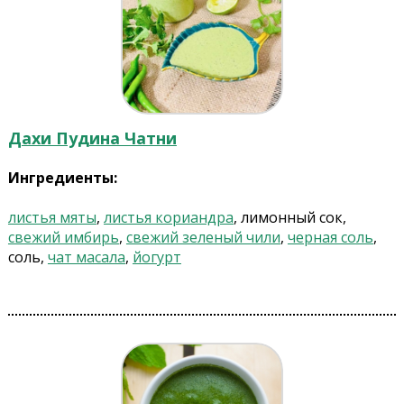
Дахи Пудина Чатни
Ингредиенты:
листья мяты
,
листья кориандра
, лимонный сок,
свежий имбирь
,
свежий зеленый чили
,
черная соль
,
соль,
чат масала
,
йогурт