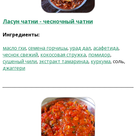
Ласун чатни - чесночный чатни
Ингредиенты:
масло гхи
,
семена горчицы
,
урад дал
,
асафетида
,
чеснок свежий
,
кокосовая стружка
,
помидор
,
сушеный чили
,
экстракт тамаринда
,
куркума
, соль,
джаггери