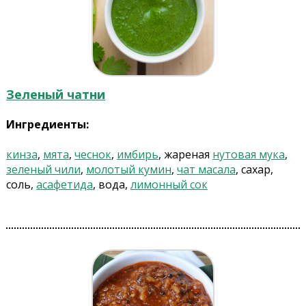
Зеленый чатни
Ингредиенты:
кинза
,
мята
,
чеснок
,
имбирь
, жареная
нутовая мука
,
зеленый чили
,
молотый кумин
,
чат масала
, сахар,
соль,
асафетида
, вода,
лимонный сок