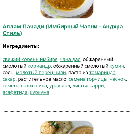
Аллам Пачади (Имбирный Чатни - Андхра
Стиль)
Ингредиенты:
свежий корень имбиря
,
чана дал
, обжаренный
смолотый
кориандр
, обжаренный смолотый
кумин
,
соль,
молотый перец чили
, паста из
тамаринда
,
сахар
, растительное масло,
семена горчицы
,
чеснок
,
семена пажитника
,
урад дал
,
листья карри
,
асафетида
,
куркума