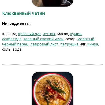
Клюквенный чатни
Ингредиенты:
клюква,
красный лук
,
чеснок
, масло,
кумин
,
асафетида
,
зеленый свежий чили
, сахар,
молотый
черный перец
,
лавровый лист
,
петрушка
или
кинза
,
соль, вода