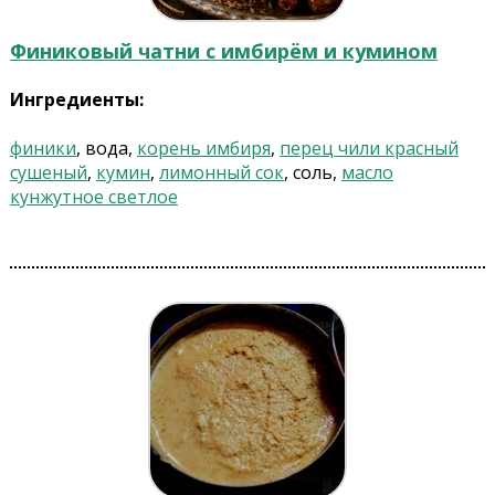
Финиковый чатни с имбирём и кумином
Ингредиенты:
финики
, вода,
корень имбиря
,
перец чили красный
сушеный
,
кумин
,
лимонный сок
, соль,
масло
кунжутное светлое