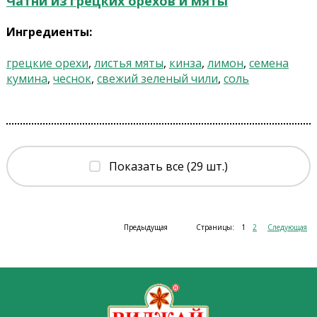
Чатни из грецких орехов и мяты
Ингредиенты:
грецкие орехи
,
листья мяты
,
кинза
,
лимон
,
семена
кумина
,
чеснок
,
свежий зеленый чили
,
соль
Показать все (29 шт.)
Предыдущая
Страницы:
1
2
Следующая