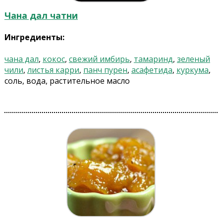
Чана дал чатни
Ингредиенты:
чана дал
,
кокос
,
свежий имбирь
,
тамаринд
,
зеленый
чили
,
листья карри
,
панч пурен
,
асафетида
,
куркума
,
соль, вода, растительное масло