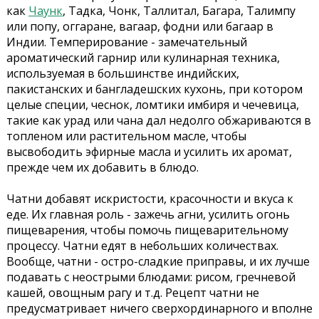
как
Чаунк
, Тадка, Чонк, Таллитал, Багара, Талимпу
или попу, оггаране, вагаар, фодни или багаар в
Индии. Темперирование - замечательный
ароматический гарнир или кулинарная техника,
используемая в большинстве индийских,
пакистанских и бангладешских кухонь, при котором
целые специи, чеснок, ломтики имбиря и чечевица,
такие как урад или чана дал недолго обжариваются в
топленом или растительном масле, чтобы
высвободить эфирные масла и усилить их аромат,
прежде чем их добавить в блюдо.
Чатни добавят искристости, красочности и вкуса к
еде. Их главная роль - зажечь агни, усилить огонь
пищеварения, чтобы помочь пищеварительному
процессу. Чатни едят в небольших количествах.
Вообще, чатни - остро-сладкие приправы, и их лучше
подавать с неострыми блюдами: рисом, гречневой
кашей, овощным рагу и т.д. Рецепт чатни не
предусматривает ничего сверхординарного и вполне