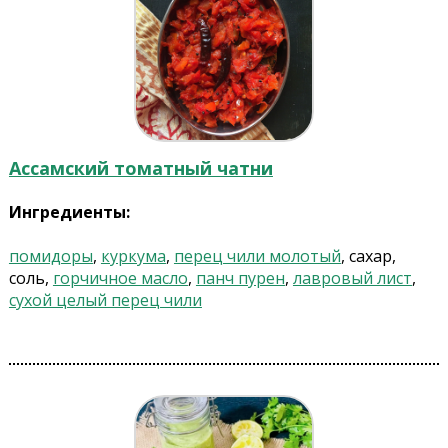
Ассамский томатный чатни
Ингредиенты:
помидоры
,
куркума
,
перец чили молотый
, сахар,
соль,
горчичное масло
,
панч пурен
,
лавровый лист
,
сухой целый перец чили