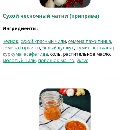
Сухой чесночный чатни (приправа)
Ингредиенты:
чеснок
,
сухой красный чили
,
семена пажитника
,
семена горчицы
,
белый кунжут
,
кумин
,
кориандр
,
куркума
,
асафетида
, соль, растительное масло,
молотый чили
,
порошок манго
,
уксус