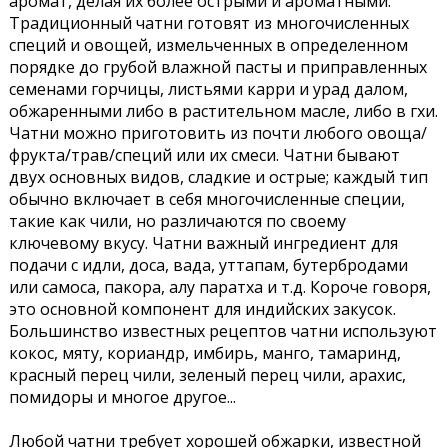
аромат, делая их более острыми и ароматными.
Традиционный чатни готовят из многочисленных
специй и овощей, измельченных в определенном
порядке до грубой влажной пасты и приправленных
семенами горчицы, листьями карри и урад далом,
обжаренными либо в растительном масле, либо в гхи.
Чатни можно приготовить из почти любого овоща/
фрукта/трав/специй или их смеси. Чатни бывают
двух основных видов, сладкие и острые; каждый тип
обычно включает в себя многочисленные специи,
такие как чили, но различаются по своему
ключевому вкусу. Чатни важный ингредиент для
подачи с идли, доса, вада, уттапам, бутербродами
или самоса, пакора, алу паратха и т.д. Короче говоря,
это основной компонент для индийских закусок.
Большинство известных рецептов чатни используют
кокос, мяту, кориандр, имбирь, манго, тамаринд,
красный перец чили, зеленый перец чили, арахис,
помидоры и многое другое...
Любой чатни требует хорошей обжарки, известной