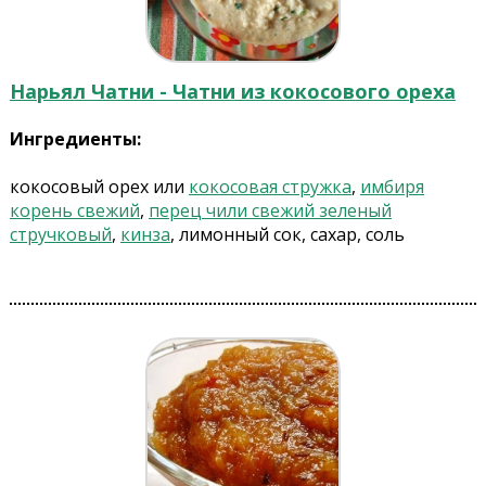
Нарьял Чатни - Чатни из кокосового ореха
Ингредиенты:
кокосовый орех или
кокосовая стружка
,
имбиря
корень свежий
,
перец чили свежий зеленый
стручковый
,
кинза
, лимонный сок, сахар, соль