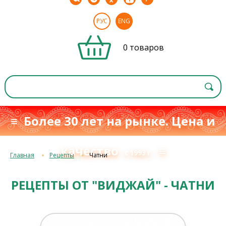
РУС
ENG
0 товаров
≡ Более 30 лет на рынке. Цена и
качество
≡
с 1993 г.
Главная
Рецепты
Чатни
РЕЦЕПТЫ ОТ "ВИДЖАЙ" - ЧАТНИ