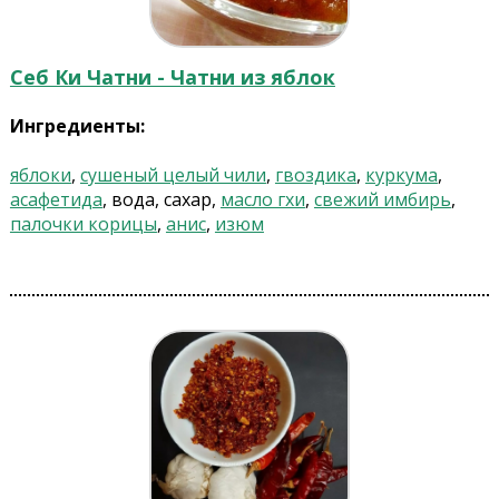
Себ Ки Чатни - Чатни из яблок
Ингредиенты:
яблоки
,
сушеный целый чили
,
гвоздика
,
куркума
,
асафетида
, вода, сахар,
масло гхи
,
свежий имбирь
,
палочки корицы
,
анис
,
изюм