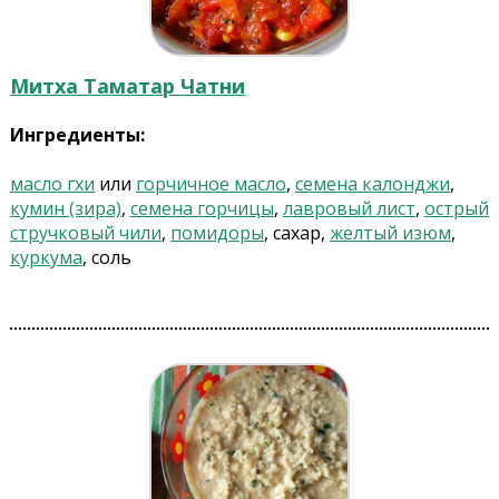
Митха Таматар Чатни
Ингредиенты:
масло гхи
или
горчичное масло
,
семена калонджи
,
кумин (зира)
,
семена горчицы
,
лавровый лист
,
острый
стручковый чили
,
помидоры
, сахар,
желтый изюм
,
куркума
, соль