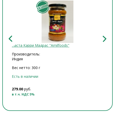
Паста Карри Мадрас "Amilfoods"
Масло
Производитель:
Произ
Индия
Индия
Вес нетто: 300 г
Объем
Есть в наличии
Есть в
279.00
руб.
398.00
в т.ч. НДС 5%
в т.ч.