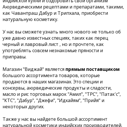
индийской кухни и оздоровить свой организм
Аюрведическими рецептами и препаратами, такими,
как Чаванпраш Дабур и Трипхала, приобрести
натуральную косметику.
У нас вы сможете узнать много нового не только об
уже давно известных специях, таких как перец
черный и лавровый лист , но и прочтете, как
употреблять совсем незнакомые пряности и
приправы.
Магазин "Виджай" является
прямым поставщиком
большого ассортимента товаров, которые
продаются в наших магазинах. Это специи и
консервы, аюрведические продукты и сладости,
масло и рис торговых марок "Амил", "ТРС", "Патак'с",
"КТС", "Дабур", "Джефи", "Идхайям", "Прийя" и
некоторых других.
Также у нас вы найдете большой ассортимент
натуральной косметики индийских производителей.