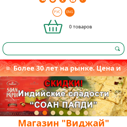
РУС
ENG
0 товаров
≡ Более 30 лет на рынке. Цена и
качество
≡
с 1993 г.
Магазин "Виджай"