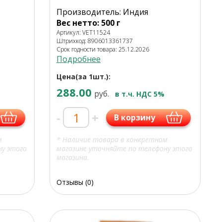
Производитель: Индия
Вес нетто: 500 г
Артикул: VET11524
Штрихкод: 8906013361737
Срок годности товара: 25.12.2026
Подробнее
Цена(за 1шт.):
288.00
руб.
в т.ч. НДС 5%
-
+
В корзину
м
* Наличие товара в конкретном
ну этого
магазине уточняйте по телефону этого
магазина.
Отзывы (0)