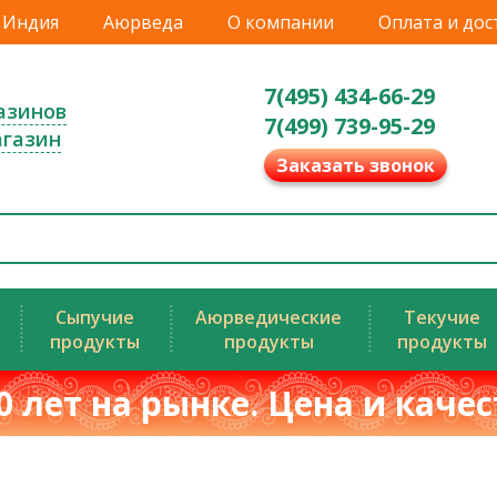
Индия
Аюрведа
О компании
Оплата и дос
7(495) 434-66-29
азинов
7(499) 739-95-29
агазин
Заказать звонок
Сыпучие
Аюрведические
Текучие
продукты
продукты
продукты
0 лет на рынке. Цена и каче