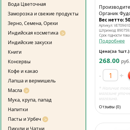
Вода Цветочная
Производител
Органик Фудс
Заморозка и свежие продукты
Вес нетто: 50
Зерно, Семена, Орехи
Артикул: VET0961
Штрихкод: 89075
Индийская косметика
Срок годности това
Подробнее
Индийские закуски
Цена(за 1шт.)
Книги
268.00
руб.
Консервы
Кофе и какао
-
+
Лапша и вермишель
* Наличие тов
Масла
магазине уточн
магазина.
Мука, крупа, папад
Отзывы (0)
Напитки
Пасты и Урбеч
Пикули и Чатни