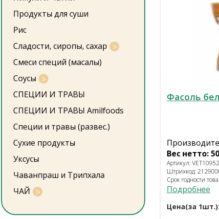
Продукты для суши
Рис
Сладости, сиропы, сахар
Смеси специй (масалы)
Соусы
СПЕЦИИ И ТРАВЫ
Фасоль бе
СПЕЦИИ И ТРАВЫ Amilfoods
Специи и травы (развес.)
Сухие продукты
Производител
Вес нетто: 50
Уксусы
Артикул: VET1095
Штрихкод: 21290
Чаванпраш и Трипхала
Срок годности това
Подробнее
ЧАЙ
Цена(за 1шт.)