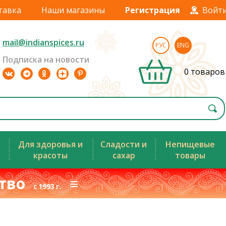
тавка
Наши магазины
Регистрация
Войт
mail@indianspices.ru
РУС
ENG
Подписка на новости
0 товаров
Для здоровья и
Сладости и
Непищевые
красоты
сахар
товары
ство
≡
с 1993 г.