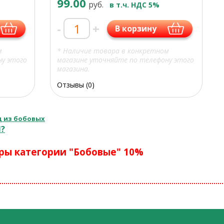
99.00
руб.
в т.ч. НДС 5%
-
+
В корзину
м
* Наличие товара в конкретном
ну этого
магазине уточняйте по телефону этого
магазина.
Отзывы (0)
 из бобовых
?
ры категории "Бобовые" 10%