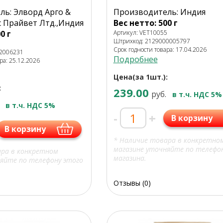
ь: Элворд Арго &
Производитель: Индия
 Прайвет Лтд.,Индия
Вес нетто: 500 г
0 г
Артикул: VET10055
Штрихкод: 2129000005797
0
Срок годности товара: 17.04.2026
92006231
Подробнее
ра: 25.12.2026
Цена(за 1шт.):
:
239.00
руб.
в т.ч. НДС 5%
в т.ч. НДС 5%
-
+
В корзину
В корзину
* Наличие товара в конкретно
магазине уточняйте по телефо
ара в конкретном
магазина.
яйте по телефону этого
Отзывы (0)