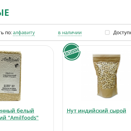
ЫЕ
ь по:
алфавиту
в наличии
Доступ
нный белый
Нут индийский сырой
ий "Amilfoods"