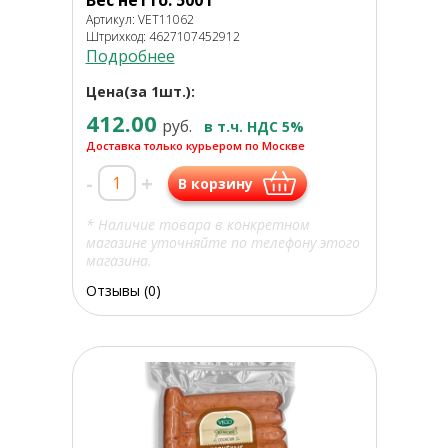
Вес нетто: 500 г
Артикул: VET11062
Штрихкод: 4627107452912
Подробнее
Цена(за 1шт.):
412.00
руб.
в т.ч. НДС 5%
Доставка только курьером по Москве
-
+
В корзину
* Наличие товара в конкретном
магазине уточняйте по телефону этого
магазина.
Отзывы (0)