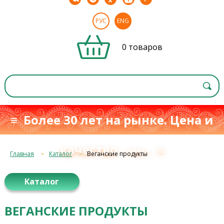
РУС
ENG
0 товаров
≡ Более 30 лет на рынке. Цена и
качество
≡
с 1993 г.
Главная
Каталог
Веганские продукты
Каталог
ВЕГАНСКИЕ ПРОДУКТЫ