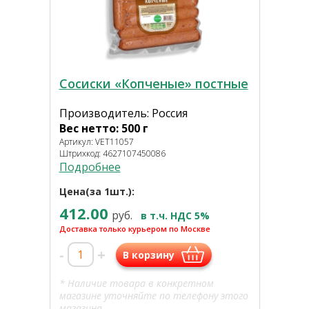
Сосиски «Копченые» постные
Производитель: Россия
Вес нетто: 500 г
Артикул: VET11057
Штрихкод: 4627107450086
Подробнее
Цена(за 1шт.):
412.00
руб.
в т.ч. НДС 5%
Доставка только курьером по Москве
-
+
В корзину
* Наличие товара в конкретном
магазине уточняйте по телефону этого
магазина.