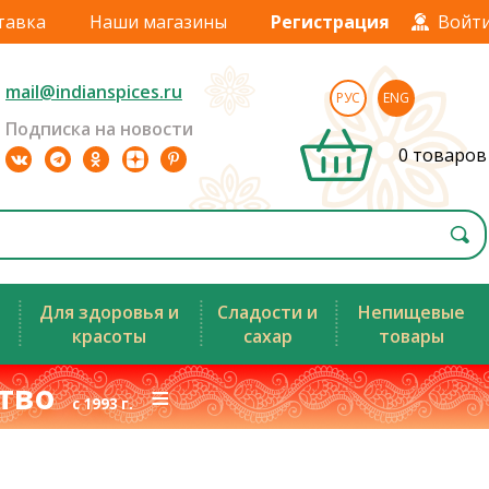
тавка
Наши магазины
Регистрация
Войт
mail@indianspices.ru
РУС
ENG
Подписка на новости
0 товаров
Для здоровья и
Сладости и
Непищевые
красоты
сахар
товары
ство
≡
с 1993 г.