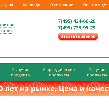
Индия
Аюрведа
О компании
Оплата и дос
7(495) 434-66-29
азинов
7(499) 739-95-29
агазин
Заказать звонок
Сыпучие
Аюрведические
Текучие
продукты
продукты
продукты
0 лет на рынке. Цена и каче