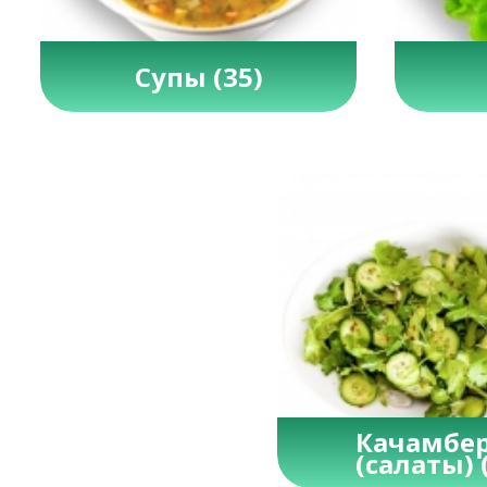
Супы
(35)
Качамбе
(салаты)