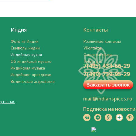
Индия
Контакты
Фото из Индии
Розничные контакты
Символы индии
VKontakte
Индийская кухня
Одноклассники
Об индийской музыке
Telegram
7(495) 434-66-29
Индийская музыка
7(499) 739-95-29
Индийские праздники
Ведическая астрология
Заказать звонок
mail@indianspices.ru
у на нас
Подписка на новости