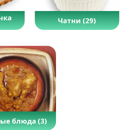
чка
Чатни
(29)
ые блюда
(3)