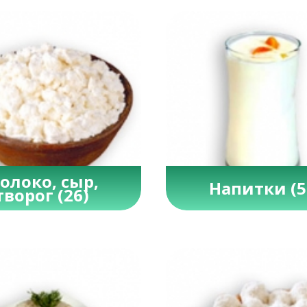
олоко, сыр,
Напитки
(5
творог
(26)