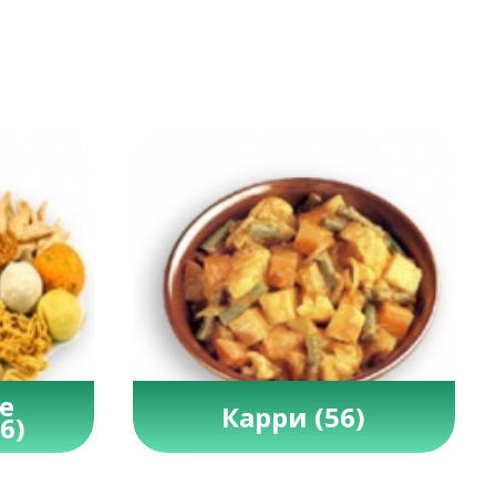
е
Карри
(56)
6)