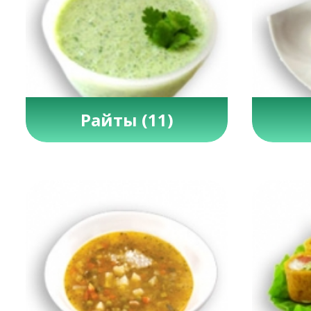
Райты
(11)