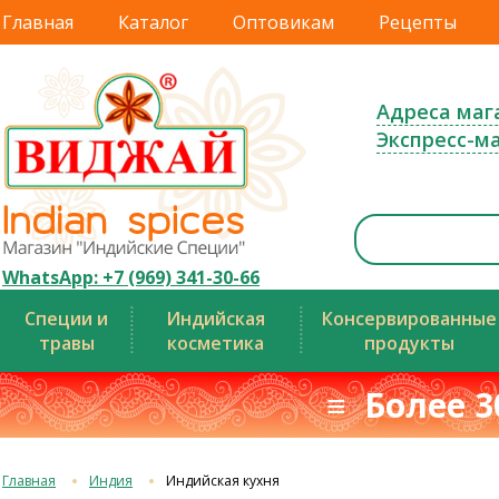
Главная
Каталог
Оптовикам
Рецепты
Адреса маг
Экспресс-м
WhatsApp: +7 (969) 341-30-66
Специи и
Индийская
Консервированные
травы
косметика
продукты
≡ Более 3
Главная
Индия
Индийская кухня