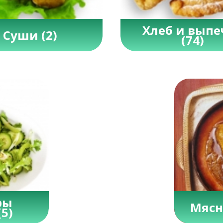
Хлеб и выпе
Суши
(2)
(74)
ры
Мясн
(5)