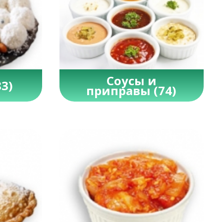
Соусы и
83)
приправы
(74)