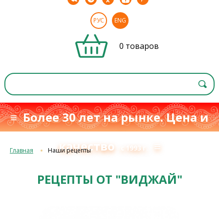
РУС
ENG
0 товаров
≡ Более 30 лет на рынке. Цена и
качество
≡
с 1993 г.
Главная
Наши рецепты
РЕЦЕПТЫ ОТ "ВИДЖАЙ"