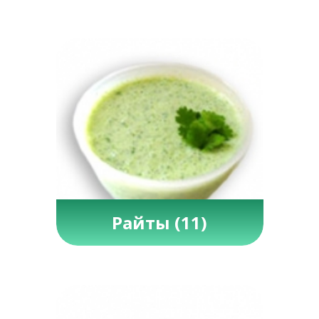
Райты
(11)