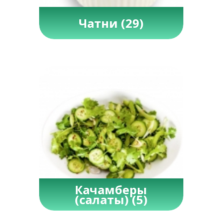
Чатни
(29)
Качамберы
(салаты)
(5)