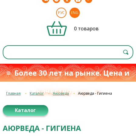
РУС
ENG
0 товаров
≡ Более 30 лет на рынке. Цена и
качество
≡
с 1993 г.
Главная
Каталог
Аюрведа
Аюрведа - Гигиена
Каталог
АЮРВЕДА - ГИГИЕНА