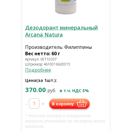
Дезодорант минеральный
Arcana Natura
Производитель: Филиппины
Вес нетто: 60 г
Артикул: VET10337
Штрихкод: 4610016620015
Подробнее
Цена(за 1шт.):
370.00
руб.
в т.ч. НДС 5%
-
+
В корзину
* Наличие товара в конкретном
магазине уточняйте по телефону этого
магазина.