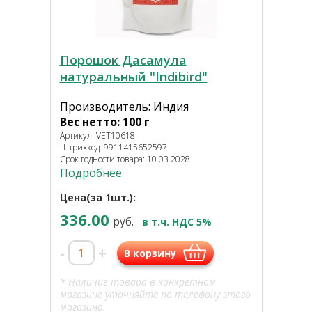
Порошок Дасамула
натуральный "Indibird"
Производитель: Индия
Вес нетто: 100 г
Артикул: VET10618
Штрихкод: 9911415652597
Срок годности товара: 10.03.2028
Подробнее
Цена(за 1шт.):
336.00
руб.
в т.ч. НДС 5%
-
+
В корзину
* Наличие товара в конкретном
магазине уточняйте по телефону этого
магазина.