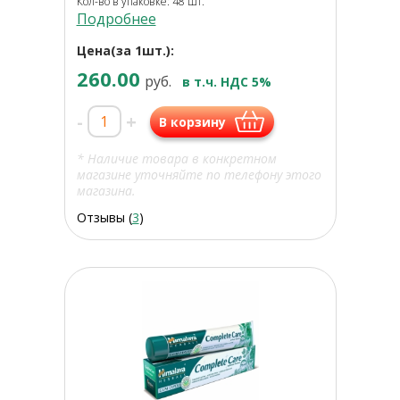
Кол-во в упаковке: 48 шт.
Подробнее
Цена(за 1шт.):
260.00
руб.
в т.ч. НДС 5%
-
+
В корзину
* Наличие товара в конкретном
магазине уточняйте по телефону этого
магазина.
Отзывы (
3
)