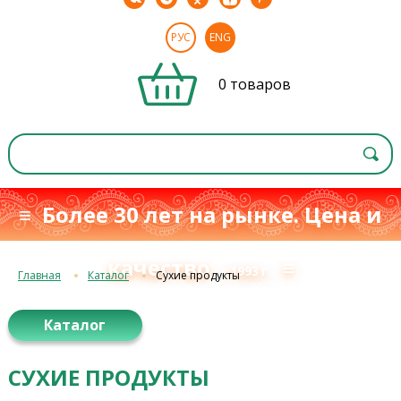
РУС
ENG
0 товаров
≡ Более 30 лет на рынке. Цена и
качество
≡
с 1993 г.
Главная
Каталог
Сухие продукты
Каталог
СУХИЕ ПРОДУКТЫ