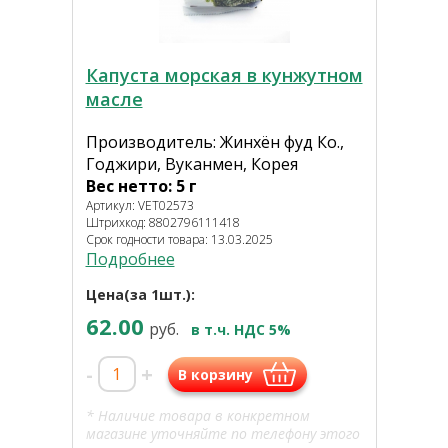
Капуста морская в кунжутном
масле
Производитель: Жинхён фуд Ко.,
Годжири, Вуканмен, Корея
Вес нетто: 5 г
Артикул: VET02573
Штрихкод: 8802796111418
Срок годности товара: 13.03.2025
Подробнее
Цена(за 1шт.):
62.00
руб.
в т.ч. НДС 5%
-
+
В корзину
* Наличие товара в конкретном
магазине уточняйте по телефону этого