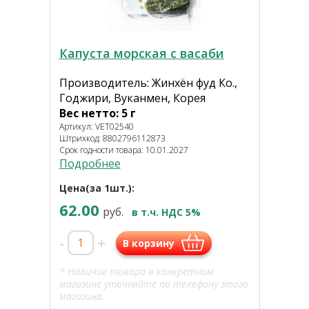
Капуста морская с васаби
Производитель: Жинхён фуд Ко.,
Годжири, Вуканмен, Корея
Вес нетто: 5 г
Артикул: VET02540
Штрихкод: 8802796112873
Срок годности товара: 10.01.2027
Подробнее
Цена(за 1шт.):
62.00
руб.
в т.ч. НДС 5%
-
+
В корзину
* Наличие товара в конкретном
магазине уточняйте по телефону этого
магазина.