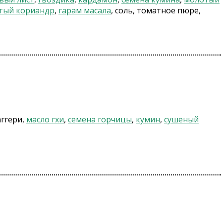
тый кориандр
,
гарам масала
, соль, томатное пюре,
аггери,
масло гхи
,
семена горчицы
,
кумин
,
сушеный