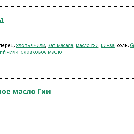
м
 перец,
хлопья чили
,
чат масала
,
масло гхи
,
кинза
, соль,
б
ий чили
,
оливковое масло
ое масло Гхи