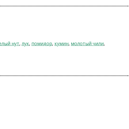
елый нут
,
лук
,
помидор
,
кумин
,
молотый чили
,