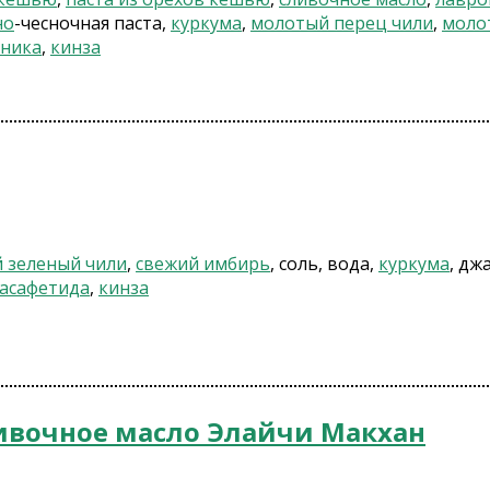
но
-чесночная паста,
куркума
,
молотый перец чили
,
моло
тника
,
кинза
 зеленый чили
,
свежий имбирь
, соль, вода,
куркума
, дж
асафетида
,
кинза
ивочное масло Элайчи Макхан