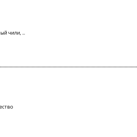
й чили, ...
ество