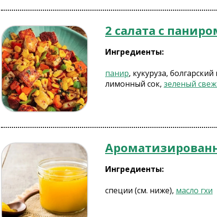
2 салата с паниро
Ингредиенты:
панир
, кукуруза, болгарский
лимонный сок,
зеленый свеж
Ароматизированн
Ингредиенты:
специи (см. ниже),
масло гхи