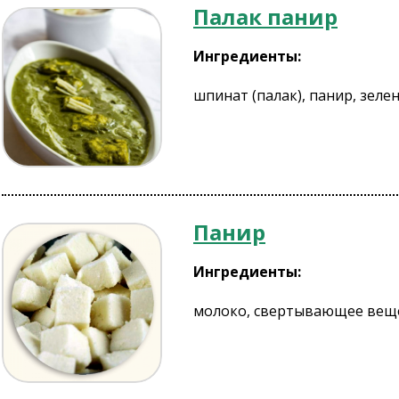
Палак панир
Ингредиенты:
шпинат (палак), панир, зелены
Панир
Ингредиенты:
молоко, свертывающее вещ