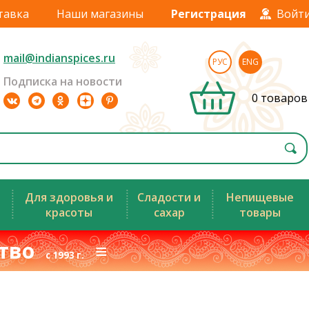
тавка
Наши магазины
Регистрация
Войт
mail@indianspices.ru
РУС
ENG
Подписка на новости
0 товаров
Для здоровья и
Сладости и
Непищевые
красоты
сахар
товары
ство
≡
с 1993 г.