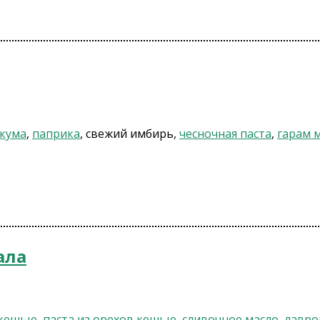
кума
,
паприка
, свежий имбирь,
чесночная паста
,
гарам 
ала
кешью
,
паста из орехов кешью
,
сливочное масло
,
лавро