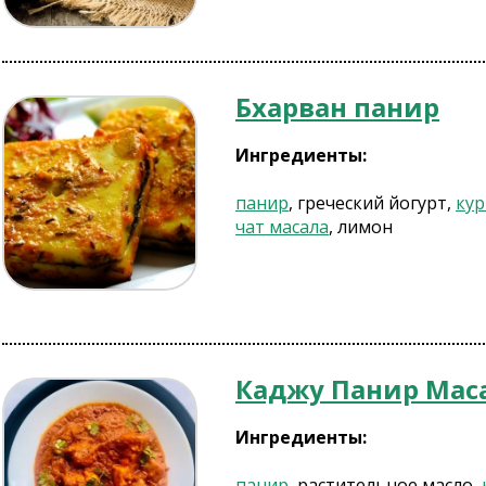
Бхарван панир
Ингредиенты:
панир
, греческий йогурт,
кур
чат масала
, лимон
Каджу Панир Мас
Ингредиенты:
панир
, растительное масло,