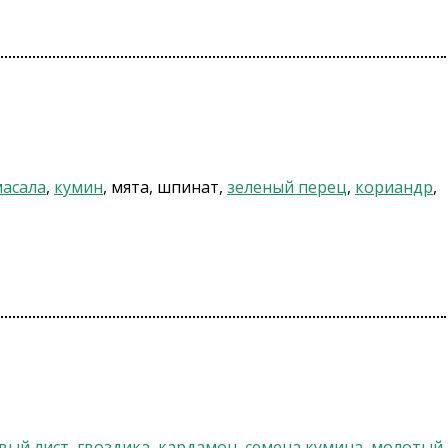
масала
,
кумин
, мята, шпинат,
зеленый перец
,
кориандр
,
вый лист
,
гвоздика
,
кардамон
,
семена кумина
,
молотый