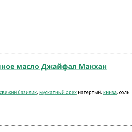
чное масло Джайфал Макхан
свежий базилик
,
мускатный орех
натертый,
кинза
, соль