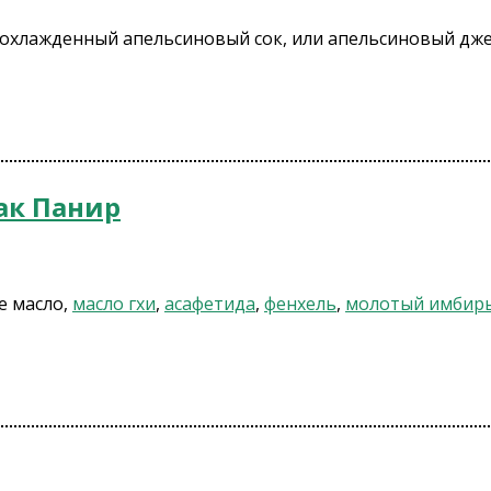
 охлажденный апельсиновый сок, или апельсиновый дже
ак Панир
е масло,
масло гхи
,
асафетида
,
фенхель
,
молотый имбир