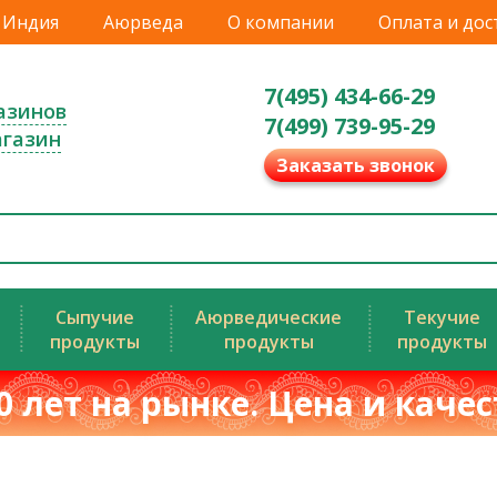
Индия
Аюрведа
О компании
Оплата и дос
7(495) 434-66-29
азинов
7(499) 739-95-29
агазин
Заказать звонок
Сыпучие
Аюрведические
Текучие
продукты
продукты
продукты
0 лет на рынке. Цена и каче