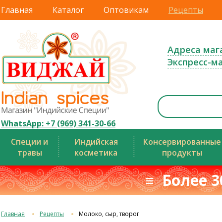
Главная
Каталог
Оптовикам
Рецепты
Адреса маг
Экспресс-м
WhatsApp: +7 (969) 341-30-66
Специи и
Индийская
Консервированные
травы
косметика
продукты
≡ Более 3
Главная
Рецепты
Молоко, сыр, творог