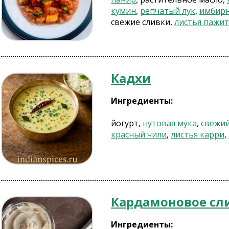
кумин
,
репчатый лук
,
имбир
свежие сливки,
листья пажи
Кадхи
Ингредиенты:
йогурт,
нутовая мука
,
свежий
красный чили
,
листья карри
,
Кардамоновое сл
Ингредиенты: