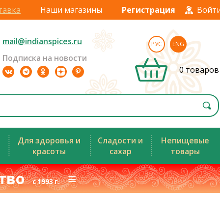
тавка
Наши магазины
Регистрация
Войт
mail@indianspices.ru
РУС
ENG
Подписка на новости
0 товаров
Для здоровья и
Сладости и
Непищевые
красоты
сахар
товары
ство
≡
с 1993 г.