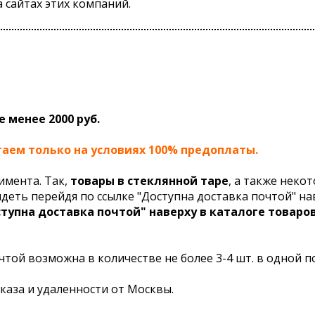
 сайтах этих компаний.
е менее 2000 руб.
аем только на условиях 100% предоплаты.
имента. Так,
товары в стеклянной таре
, а также неко
еть перейдя по ссылке "Доступна доставка почтой" на
тупна доставка почтой
"
наверху в каталоге товаро
той возможна в количестве не более 3-4 шт. в одной п
аказа и удаленности от Москвы.