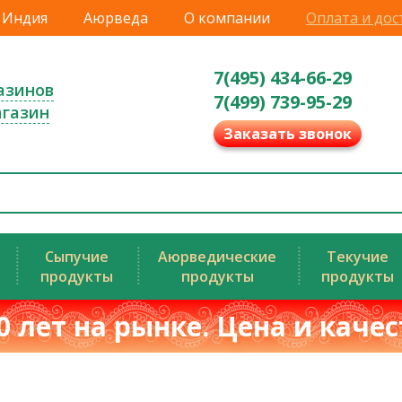
Индия
Аюрведа
О компании
Оплата и дос
7(495) 434-66-29
азинов
7(499) 739-95-29
агазин
Заказать звонок
Сыпучие
Аюрведические
Текучие
продукты
продукты
продукты
0 лет на рынке. Цена и каче