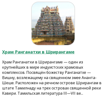
Храм Ранганатхи в Шрирангаме
Храм Ранганатхи в Шрирангаме — один из
крупнейших в мире индуистских храмовых
комплексов. Посвящён божеству Ранганатхе —
Вишну, возлежащему на священном змее Ананта-
Шеше. Расположен на речном острове Шрирангам в
штате Тамилнаду на трех островах священной реки
Кавери. Тамильская литература III—VII ве...