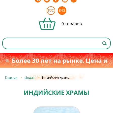
РУС
ENG
0 товаров
≡ Более 30 лет на рынке. Цена и
качество
≡
с 1993 г.
Главная
Индия
Индийские храмы
ИНДИЙСКИЕ ХРАМЫ