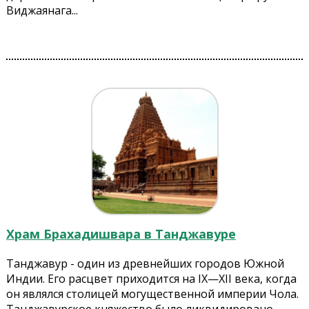
Виджаянага...
Храм Брахадишвара в Танджавуре
Танджавур - один из древнейших городов Южной
Индии. Его расцвет приходится на IX—XII века, когда
он являлся столицей могущественной империи Чола.