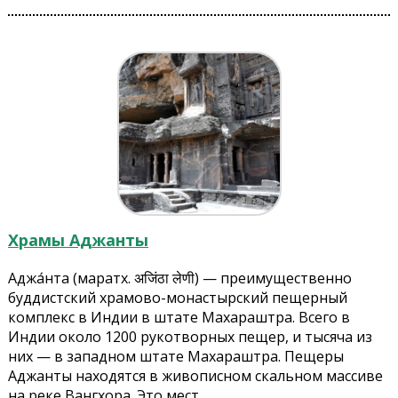
Храмы Аджанты
Аджа́нта (маратх. अजिंठा लेणी) — преимущественно
буддистский храмово-монастырский пещерный
комплекс в Индии в штате Махараштра. Всего в
Индии около 1200 рукотворных пещер, и тысяча из
них — в западном штате Махараштра. Пещеры
Аджанты находятся в живописном скальном массиве
на реке Вангхора. Это мест...