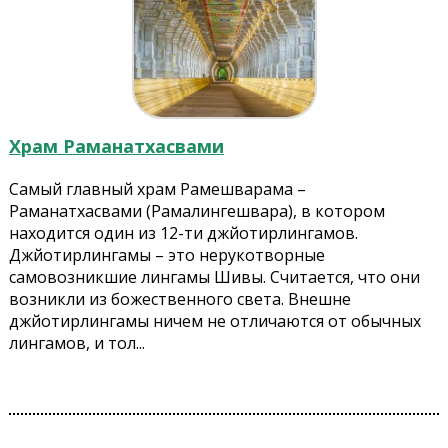
Храм Раманатхасвами
Самый главный храм Рамешварама –
Раманатхасвами (Рамалингешвара), в котором
находится один из 12-ти джйотирлингамов.
Джйотирлингамы – это нерукотворные
самовозникшие лингамы Шивы. Считается, что они
возникли из божественного света. Внешне
джйотирлингамы ничем не отличаются от обычных
лингамов, и тол...