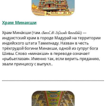
Храм Минакши
Храм Мина́кши (там. மீனாட்சி அம்மன் கோவில்) —
индуистский храм в городе Мадурай на территории
индийского штата Тамилнаду. Назван в честь
трёхгрудой богини Минакши, одной из супруг бога
Шивы. Слово «минакши» в переводе означает
«рыбьеглазая». Именно так, если верить преданию,
звали принцессу с выпукл...