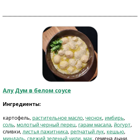
Алу Дум в белом соусе
Ингредиенты:
картофель,
растительное масло
,
чеснок
,
имбирь
,
соль
,
молотый черный перец
,
гарам масала
,
йогурт
,
сливки,
листья пажитника
,
репчатый лук
,
кешью
,
миндаль
,
свежий зеленый чили
,
мак
, семена дыни,