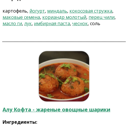
картофель,
йогурт
,
миндаль
,
кокосовая стружка
,
маковые семена
,
кориандр молотый
,
перец чили
,
масло ги
,
лук
,
имбирная паста
,
чеснок
, соль
Алу Кофта - жареные овощные шарики
Ингредиенты: