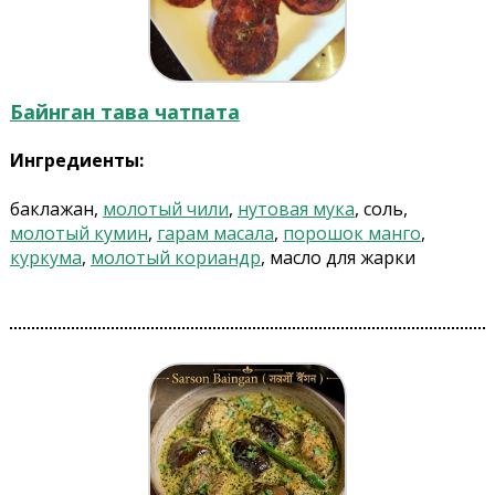
Байнган тава чатпата
Ингредиенты:
баклажан,
молотый чили
,
нутовая мука
, соль,
молотый кумин
,
гарам масала
,
порошок манго
,
куркума
,
молотый кориандр
, масло для жарки