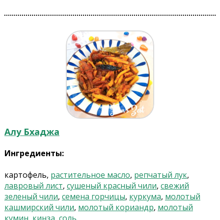
Алу Бхаджа
Ингредиенты:
картофель,
растительное масло
,
репчатый лук
,
лавровый лист
,
сушеный красный чили
,
свежий
зеленый чили
,
семена горчицы
,
куркума
,
молотый
кашмирский чили
,
молотый кориандр
,
молотый
кумин
,
кинза
,
соль