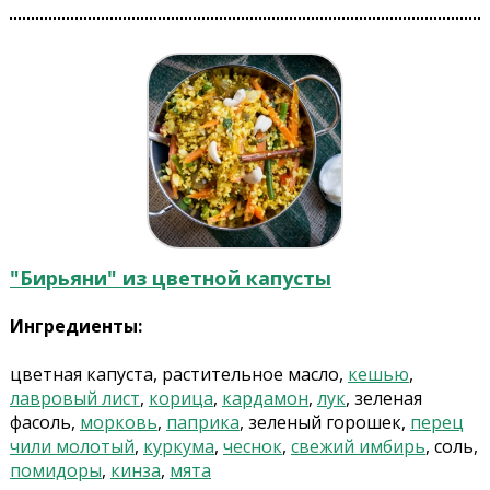
"Бирьяни" из цветной капусты
Ингредиенты:
цветная капуста, растительное масло,
кешью
,
лавровый лист
,
корица
,
кардамон
,
лук
, зеленая
фасоль,
морковь
,
паприка
, зеленый горошек,
перец
чили молотый
,
куркума
,
чеснок
,
свежий имбирь
, соль,
помидоры
,
кинза
,
мята