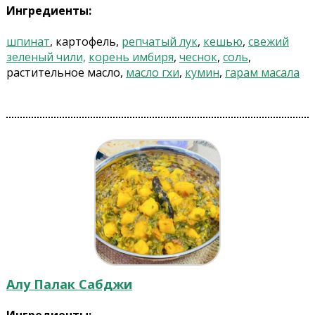
Ингредиенты:
шпинат
, картофель,
репчатый лук
,
кешью
,
свежий
зеленый чили,
корень имбиря
,
чеснок
,
соль
,
растительное масло,
масло гхи
,
кумин
,
гарам масала
Алу Палак Сабджи