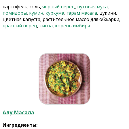
картофель, соль,
черный перец
,
нутовая мука
,
помидоры
,
кумин
,
куркума
,
гарам масала
, цукини,
цветная капуста, растительное масло для обжарки,
красный перец
,
кинза
,
корень имбиря
Алу Масала
Ингредиенты: