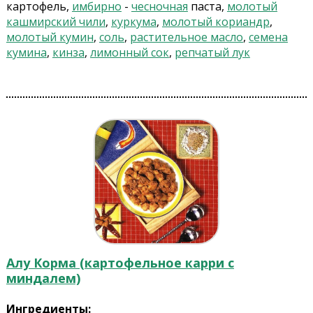
картофель,
имбирно
-
чесночная
паста,
молотый
кашмирский чили
,
куркума
,
молотый кориандр
,
молотый кумин
,
соль
,
растительное масло
,
семена
кумина
,
кинза
,
лимонный сок
,
репчатый лук
Алу Корма (картофельное карри с
миндалем)
Ингредиенты: