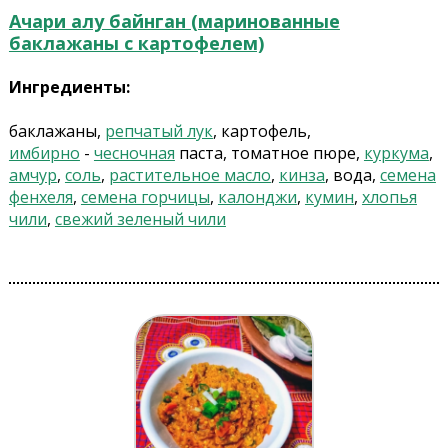
Ачари алу байнган (маринованные
баклажаны с картофелем)
Ингредиенты:
баклажаны,
репчатый лук
, картофель,
имбирно
-
чесночная
паста, томатное пюре,
куркума
,
амчур
,
соль
,
растительное масло
,
кинза
, вода,
семена
фенхеля
,
семена горчицы
,
калонджи
,
кумин
,
хлопья
чили
,
свежий зеленый чили