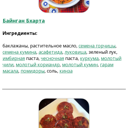
Байнган Бхарта
Ингредиенты:
баклажаны, растительное масло,
семена горчицы
,
семена кумина
,
асафетида
,
луковица
, зеленый лук,
имбирная
паста,
чесночная
паста,
куркума
,
молотый
чили
,
молотый кориандр
,
молотый кумин
,
гарам
масала
,
помидоры
, соль,
кинза