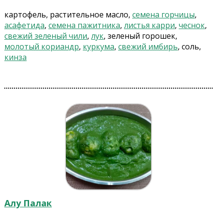
картофель, растительное масло,
семена горчицы
,
асафетида
,
семена пажитника
,
листья карри
,
чеснок
,
свежий зеленый чили
,
лук
, зеленый горошек,
молотый кориандр
,
куркума
,
свежий имбирь
, соль,
кинза
Алу Палак