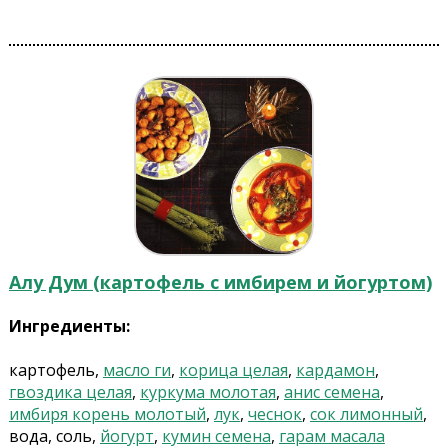
Алу Дум (картофель с имбирем и йогуртом)
Ингредиенты:
картофель,
масло ги
,
корица целая
,
кардамон
,
гвоздика целая
,
куркума молотая
,
анис семена
,
имбиря корень молотый
,
лук
,
чеснок
,
сок лимонный
,
вода, соль,
йогурт
,
кумин семена
,
гарам масала