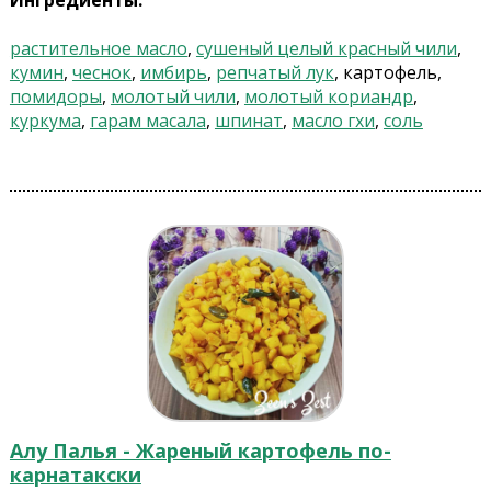
Ингредиенты:
растительное масло
,
сушеный целый красный чили
,
кумин
,
чеснок
,
имбирь
,
репчатый лук
, картофель,
помидоры
,
молотый чили
,
молотый кориандр
,
куркума
,
гарам масала
,
шпинат
,
масло гхи
,
соль
Алу Палья - Жареный картофель по-
карнатакски