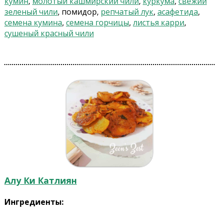
кумин
,
молотый кашмирский чили
,
куркума
,
свежий
зеленый чили
, помидор,
репчатый лук
,
асафетида
,
семена кумина
,
семена горчицы
,
листья карри
,
сушеный красный чили
Алу Ки Катлиян
Ингредиенты: