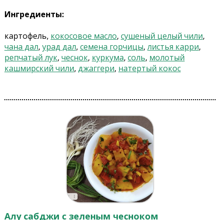
Ингредиенты:
картофель,
кокосовое масло
,
сушеный целый чили
,
чана дал
,
урад дал
,
семена горчицы
,
листья карри
,
репчатый лук
,
чеснок
,
куркума
,
соль
,
молотый
кашмирский чили
,
джаггери
,
натертый кокос
Алу сабджи с зеленым чесноком