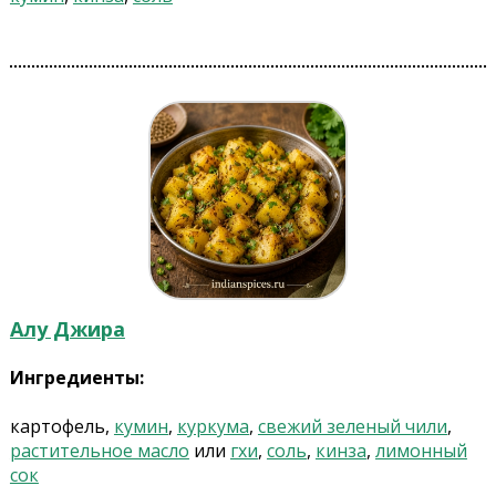
Алу Джира
Ингредиенты:
картофель,
кумин
,
куркума
,
свежий зеленый чили
,
растительное масло
или
гхи
,
соль
,
кинза
,
лимонный
сок