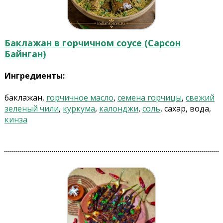
Баклажан в горчичном соусе (Сарсон
Байнган)
Ингредиенты:
баклажан,
горчичное масло
,
семена горчицы
,
свежий
зеленый чили
,
куркума
,
калонджи
,
соль
, сахар, вода,
кинза