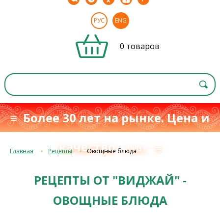
РУС
ENG
0 товаров
≡ Более 30 лет на рынке. Цена и
качество
≡
с 1993 г.
Главная
Рецепты
Овощные блюда
РЕЦЕПТЫ ОТ "ВИДЖАЙ" -
ОВОЩНЫЕ БЛЮДА