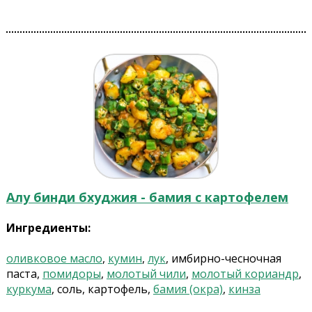
Алу бинди бхуджия - бамия с картофелем
Ингредиенты:
оливковое масло
,
кумин
,
лук
, имбирно-чесночная
паста,
помидоры
,
молотый чили
,
молотый кориандр
,
куркума
, соль, картофель,
бамия (окра)
,
кинза