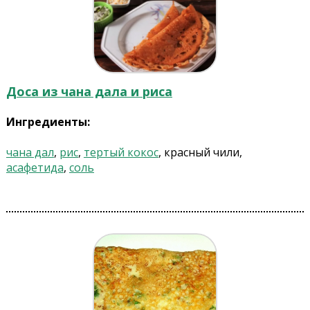
Доса из чана дала и риса
Ингредиенты:
чана дал
,
рис
,
тертый кокос
, красный чили,
асафетида
,
соль