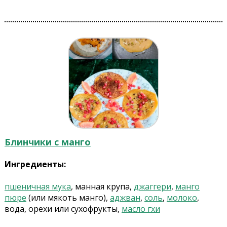
Блинчики с манго
Ингредиенты:
пшеничная мука
, манная крупа,
джаггери
,
манго
пюре
(или мякоть манго),
аджван
,
соль
,
молоко
,
вода, орехи или сухофрукты,
масло гхи