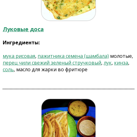
Луковые доса
Ингредиенты:
мука рисовая
,
пажитника семена (шамбала)
молотые,
перец чили свежий зеленый стручковый
,
лук
,
кинза
,
соль
, масло для жарки во фритюре