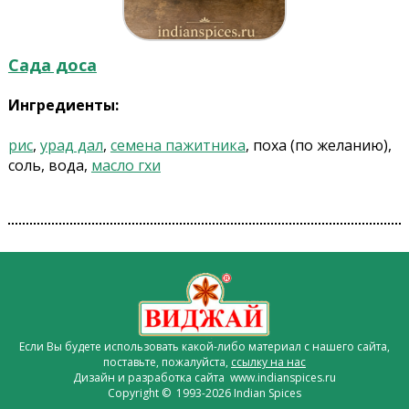
Сада доса
Ингредиенты:
рис
,
урад дал
,
семена пажитника
, поха (по желанию),
соль, вода,
масло гхи
Если Вы будете использовать какой-либо материал с нашего сайта,
поставьте, пожалуйста,
ссылку на нас
Дизайн и разработка сайта www.indianspices.ru
Copyright © 1993-2026 Indian Spices