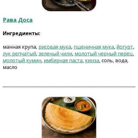
Рава Доса
Ингредиенты:
манная крупа,
рисовая мука
,
пшеничная мука
,
йогурт
,
лук репчатый
,
зеленый чили
,
молотый черный перец
,
молотый кумин
,
имбирная паста
,
кинза
, соль, вода,
масло