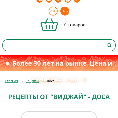
РУС
ENG
0 товаров
≡ Более 30 лет на рынке. Цена и
качество
≡
с 1993 г.
Главная
Рецепты
Доса
РЕЦЕПТЫ ОТ "ВИДЖАЙ" - ДОСА