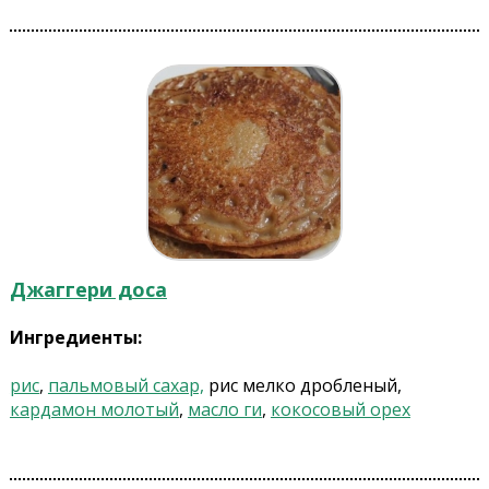
Джаггери доса
Ингредиенты:
рис
,
пальмовый сахар,
рис мелко дробленый,
кардамон молотый
,
масло ги
,
кокосовый орех