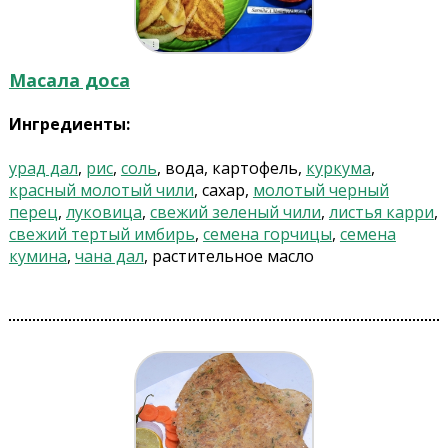
Масала доса
Ингредиенты:
урад дал
,
рис
,
соль
, вода, картофель,
куркума
,
красный молотый чили
, сахар,
молотый черный
перец
,
луковица
,
свежий зеленый чили
,
листья карри
,
свежий тертый имбирь
,
семена горчицы
,
семена
кумина
,
чана дал
, растительное масло