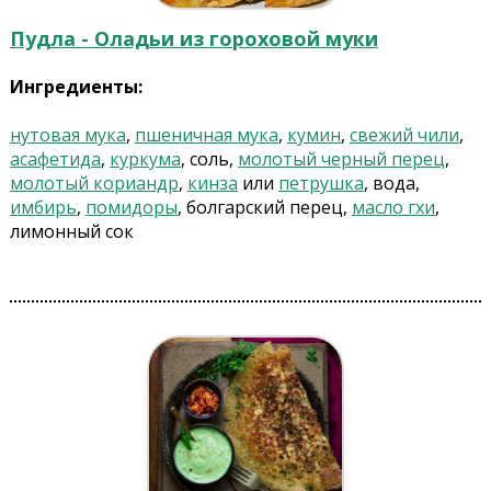
Пудла - Оладьи из гороховой муки
Ингредиенты:
нутовая мука
,
пшеничная мука
,
кумин
,
свежий чили
,
асафетида
,
куркума
, соль,
молотый черный перец
,
молотый кориандр
,
кинза
или
петрушка
, вода,
имбирь
,
помидоры
, болгарский перец,
масло гхи
,
лимонный сок