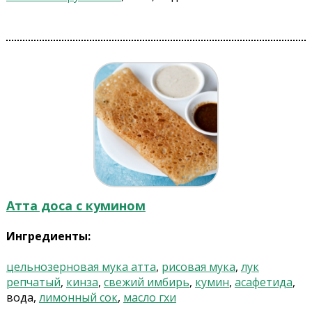
Атта доса с кумином
Ингредиенты:
цельнозерновая мука атта
,
рисовая мука
,
лук
репчатый
,
кинза
,
свежий имбирь
,
кумин
,
асафетида
,
вода,
лимонный сок
,
масло гхи