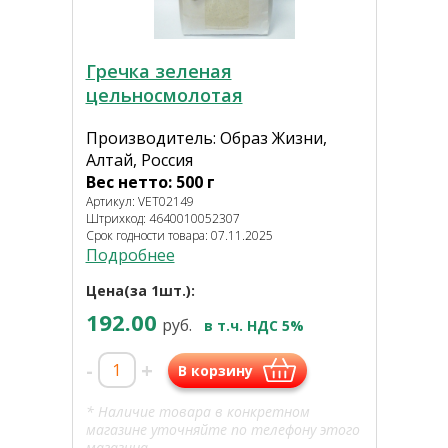
Гречка зеленая
цельноcмолотая
Производитель: Образ Жизни,
Алтай, Россия
Вес нетто: 500 г
Артикул: VET02149
Штрихкод: 4640010052307
Срок годности товара: 07.11.2025
Подробнее
Цена(за 1шт.):
192.00
руб.
в т.ч. НДС 5%
-
+
В корзину
* Наличие товара в конкретном
магазине уточняйте по телефону этого
магазина.