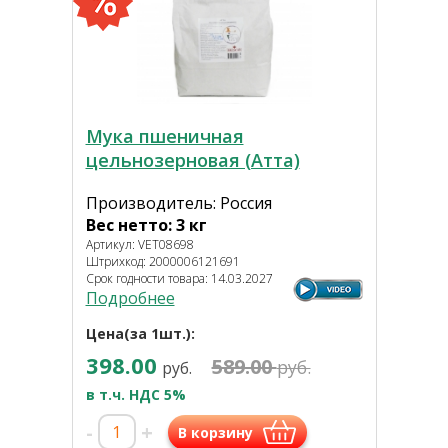
Мука пшеничная
цельнозерновая (Атта)
Производитель: Россия
Вес нетто: 3 кг
Артикул: VET08698
Штрихкод: 2000006121691
Срок годности товара: 14.03.2027
Подробнее
Цена(за 1шт.):
398.00
589.00
руб.
руб.
в т.ч. НДС 5%
-
+
В корзину