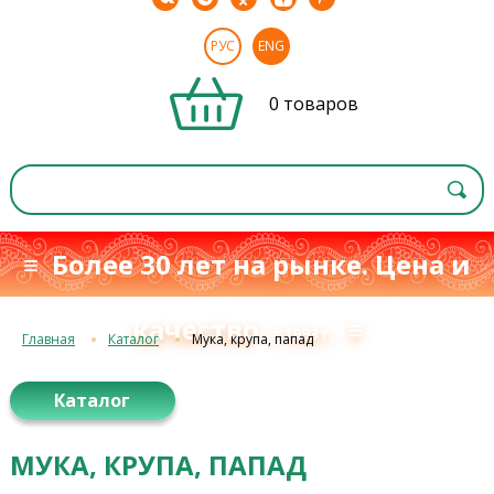
РУС
ENG
0 товаров
≡ Более 30 лет на рынке. Цена и
качество
≡
с 1993 г.
Главная
Каталог
Мука, крупа, папад
Каталог
МУКА, КРУПА, ПАПАД