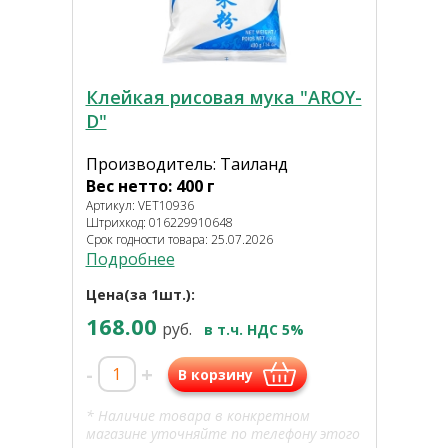
Клейкая рисовая мука "AROY-
D"
Производитель: Таиланд
Вес нетто: 400 г
Артикул: VET10936
Штрихкод: 016229910648
Срок годности товара: 25.07.2026
Подробнее
Цена(за 1шт.):
168.00
руб.
в т.ч. НДС 5%
-
+
В корзину
* Наличие товара в конкретном
магазине уточняйте по телефону этого