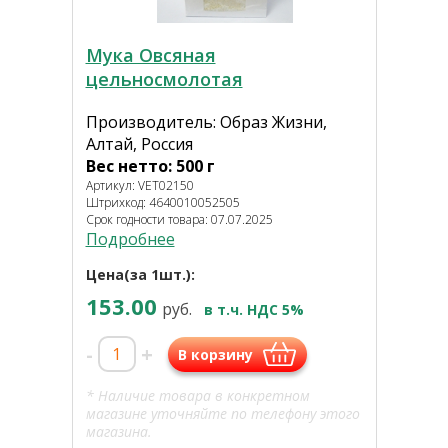
Мука Овсяная
цельносмолотая
Производитель: Образ Жизни,
Алтай, Россия
Вес нетто: 500 г
Артикул: VET02150
Штрихкод: 4640010052505
Срок годности товара: 07.07.2025
Подробнее
Цена(за 1шт.):
153.00
руб.
в т.ч. НДС 5%
-
+
В корзину
* Наличие товара в конкретном
магазине уточняйте по телефону этого
магазина.