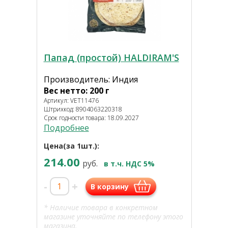
Папад (простой) HALDIRAM'S
Производитель: Индия
Вес нетто: 200 г
Артикул: VET11476
Штрихкод: 8904063220318
Срок годности товара: 18.09.2027
Подробнее
Цена(за 1шт.):
214.00
руб.
в т.ч. НДС 5%
-
+
В корзину
* Наличие товара в конкретном
магазине уточняйте по телефону этого
магазина.