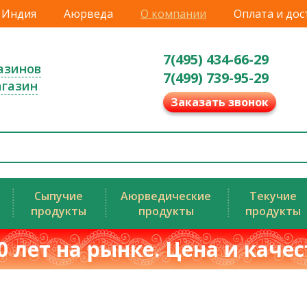
Индия
Аюрведа
О компании
Оплата и дос
7(495) 434-66-29
азинов
7(499) 739-95-29
агазин
Заказать звонок
Сыпучие
Аюрведические
Текучие
продукты
продукты
продукты
0 лет на рынке. Цена и каче