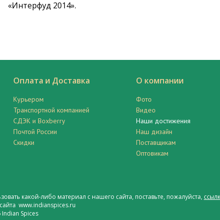
«Интерфуд 2014».
Оплата и Доставка
О компании
Курьером
Фото
Транспортной компанией
Видео
СДЭК и Boxberry
Наши достижения
Почтой России
Наш дизайн
Скидки
Поставщикам
Оптовикам
ьзовать какой-либо материал с нашего сайта, поставьте, пожалуйста,
ссылк
сайта www.indianspices.ru
Indian Spices