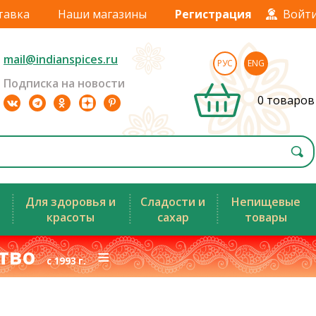
тавка
Наши магазины
Регистрация
Войт
mail@indianspices.ru
РУС
ENG
Подписка на новости
0 товаров
Для здоровья и
Сладости и
Непищевые
красоты
сахар
товары
ство
≡
с 1993 г.