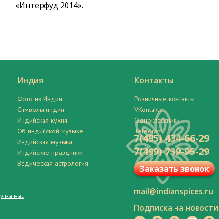
«Интерфуд 2014».
Индия
Контакты
Фото из Индии
Розничные контакты
Символы индии
VKontakte
Индийская кухня
Одноклассники
Об индийской музыке
Telegram
7(495) 434-66-29
Индийская музыка
7(499) 739-95-29
Индийские праздники
Ведическая астрология
Заказать звонок
mail@indianspices.ru
у на нас
Подписка на новости