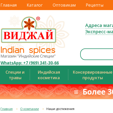
Главная
Каталог
Оптовикам
Рецепты
Адреса маг
Экспресс-м
WhatsApp: +7 (969) 341-30-66
Специи и
Индийская
Консервированные
травы
косметика
продукты
≡ Более 3
Главная
О компании
Наши достижения