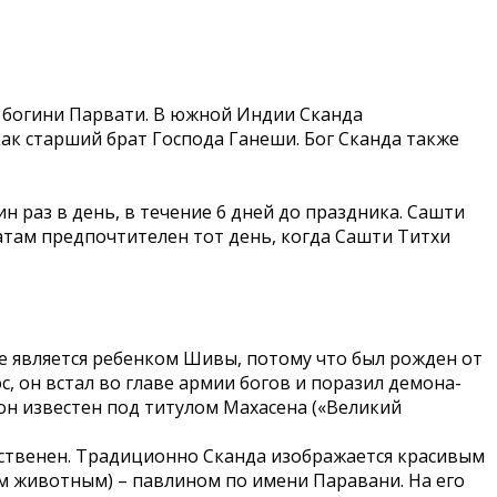
и богини Парвати. В южной Индии Сканда
как старший брат Господа Ганеши. Бог Сканда также
раз в день, в течение 6 дней до праздника. Сашти
атам предпочтителен тот день, когда Сашти Титхи
же является ребенком Шивы, потому что был рожден от
с, он встал во главе армии богов и поразил демона-
он известен под титулом Махасена («Великий
инственен. Традиционно Сканда изображается красивым
м животным) – павлином по имени Паравани. На его