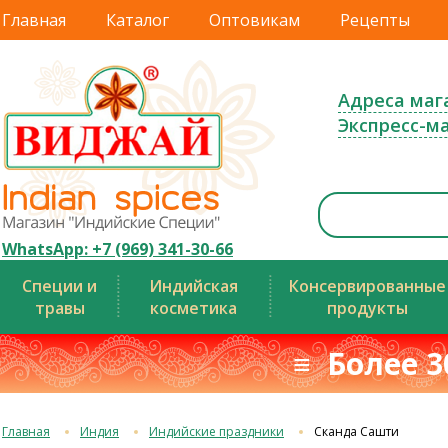
Главная
Каталог
Оптовикам
Рецепты
Адреса маг
Экспресс-м
WhatsApp: +7 (969) 341-30-66
Специи и
Индийская
Консервированные
травы
косметика
продукты
≡ Более 3
Главная
Индия
Индийские праздники
Сканда Сашти