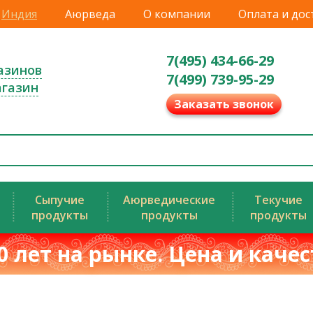
Индия
Аюрведа
О компании
Оплата и дос
7(495) 434-66-29
азинов
7(499) 739-95-29
агазин
Заказать звонок
Сыпучие
Аюрведические
Текучие
продукты
продукты
продукты
0 лет на рынке. Цена и каче