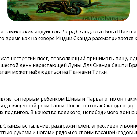
ди тамильских индуистов. Лорд Сканда сын Бога Шивы 
то время как на севере Индии Сканда рассматривается 
жат нестрогий пост, позволяющий принимать пищу один 
в шестой день нарастающей Луны. Для Сканда Сашти Вр
ратам может наблюдаться на Панчами Титхи.
 является первым ребенком Шивы и Парвати, но он так
 вод священной реки Ганги. После того как Сканда подро
х подвигов. В качестве великого, непобедимого воина 
и, Сканда вспыльчив, раздражителен, агрессивен и во
тью руками и ногами рядом со своим ваханой (ездовы