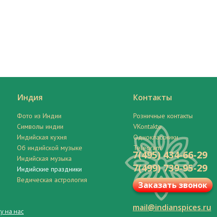
Индия
Контакты
Фото из Индии
Розничные контакты
Символы индии
VKontakte
Индийская кухня
Одноклассники
Об индийской музыке
Telegram
7(495) 434-66-29
Индийская музыка
7(499) 739-95-29
Индийские праздники
Ведическая астрология
Заказать звонок
mail@indianspices.ru
у на нас