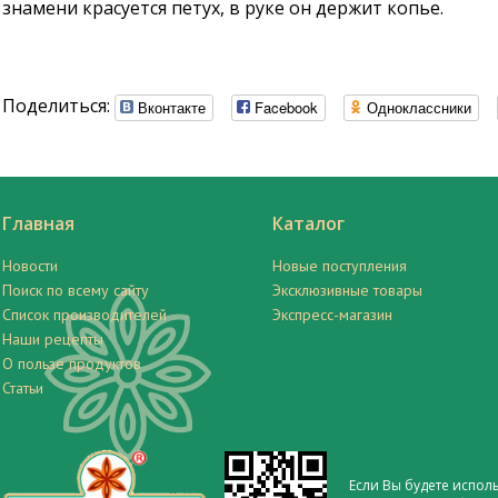
знамени красуется петух, в руке он держит копье.
Поделиться:
Вконтакте
Facebook
Одноклассники
Главная
Каталог
Новости
Новые поступления
Поиск по всему сайту
Эксклюзивные товары
Список производителей
Экспресс-магазин
Наши рецепты
О пользе продуктов
Статьи
Если Вы будете испол