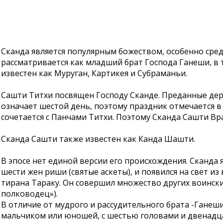
Сканда является популярным божеством, особенно сре
рассматривается как младший брат Господа Ганеши, в 
известен как Муруган, Картикея и Субраманьи.
Сашти Титхи посвящен Господу Сканде. Преданные дер
означает шестой день, поэтому праздник отмечается 
сочетается с Панчами Титхи. Поэтому Сканда Сашти В
Сканда Сашти также известен как Канда Шашти.
В эпосе нет единой версии его происхождения. Сканда
шести жен риши (святые аскеты), и появился на свет из
тирана Тараку. Он совершил множество других воински
полководец»).
В отличие от мудрого и рассудительного брата -Ганеш
мальчиком или юношей, с шестью головами и двенадца