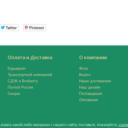
Twitter
Pinterest
Оплата и Доставка
О компании
Курьером
Фото
Транспортной компанией
Видео
СДЭК и Boxberry
Наши достижения
Почтой России
Наш дизайн
Скидки
Поставщикам
Оптовикам
ьзовать какой-либо материал с нашего сайта, поставьте, пожалуйста,
ссылк