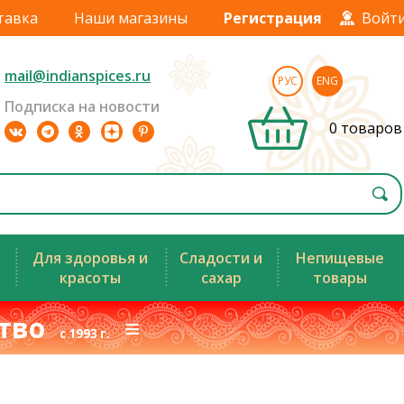
тавка
Наши магазины
Регистрация
Войт
mail@indianspices.ru
РУС
ENG
Подписка на новости
0 товаров
Для здоровья и
Сладости и
Непищевые
красоты
сахар
товары
ство
≡
с 1993 г.