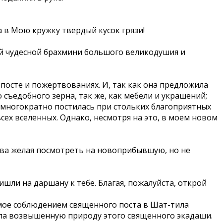
а в Мою кружку твердый кусок грязи!
ой чудесной брахмини большого великодушия и
 посте и пожертвованиях. И, так как она предложила
 съедобного зерна, так же, как мебели и украшений;
“Я многократно постилась при стольких благоприятных
сех вселенных. Однако, несмотря на это, в моем новом
ства желая посмотреть на новоприбывшую, но не
шли на даршану к тебе. Благая, пожалуйста, открой
емое соблюдением священного поста в Шат-тила
нила возвышенную природу этого священного экадаши.