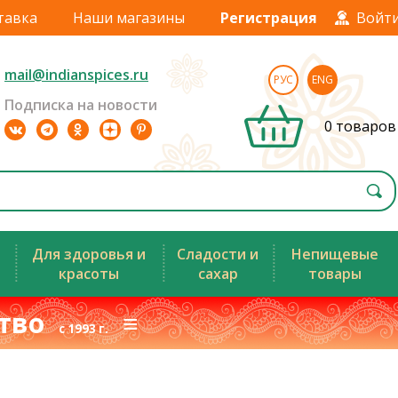
тавка
Наши магазины
Регистрация
Войт
mail@indianspices.ru
РУС
ENG
Подписка на новости
0 товаров
Для здоровья и
Сладости и
Непищевые
красоты
сахар
товары
ство
≡
с 1993 г.