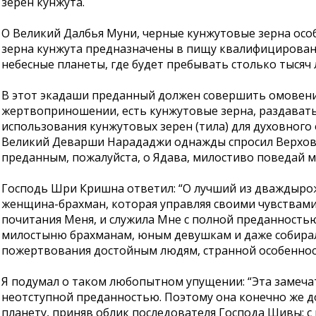
зерен кунжута.
О Великий Далбья Муни, черные кунжутовые зерна осо
зерна кунжута предназначены в пищу квалифицированн
небесные планеты, где будет пребывать столько тысяч 
В этот экадаши преданный должен совершить омовение 
жертвоприношении, есть кунжутовые зерна, раздавать
использования кунжутовых зерен (тила) для духовного
Великий Деварши Нарададжи однажды спросил Верхов
преданным, пожалуйста, о Ядава, милостиво поведай 
Господь Шри Кришна ответил: “О лучший из дваждырожд
женщина-брахман, которая управляя своими чувствами
почитания Меня, и служила Мне с полной преданностью,
милостыню брахманам, юным девушкам и даже собирала
пожертвования достойным людям, странной особенност
Я подумал о таком любопытном упущении: “Эта замеча
неотступной преданностью. Поэтому она конечно же до
планету, приняв облик последователя Господа Шивы: с 