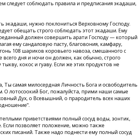
ем следует соблюдать правила и предписания экадаши,
ь экадаши, нужно поклониться Верховному Господу.
едует обещать строго соблюдать этот экадаши. Ему
 преданный должен совершить арати Господу — который
длагая ему сандаловую пасту, благовония, камфару,
гонь 108 шариков коровьего навоза, смешанного с
всего дня и ночи он должен, как обычно, строго
ыкву, кокос и гуаву. Если же этих продуктов не
, Ты самая милосердная Личность Бога и освободитель
м. О лотосоокий Бог, пожалуйста, прими наши самые
ховный Дух, о Всевышний, о прародитель всех наших
одношение".
теплыми приветствиями полный сосуд воды, зонтик,
е. Если позволяет положение, можно также
ских писаний. Также надо поднести ему полный сосуд