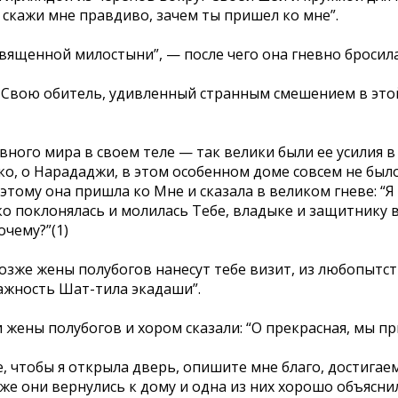
, скажи мне правдиво, зачем ты пришел ко мне”.
священной милостыни”, — после чего она гневно бросил
 в Свою обитель, удивленный странным смешением в эт
ного мира в своем теле — так велики были ее усилия в
ко, о Нарададжи, в этом особенном доме совсем не было
оэтому она пришла ко Мне и сказала в великом гневе: 
ко поклонялась и молилась Тебе, владыке и защитнику в
очему?”(1)
 позже жены полубогов нанесут тебе визит, из любопыт
важность Шат-тила экадаши”.
жены полубогов и хором сказали: “О прекрасная, мы при
, чтобы я открыла дверь, опишите мне благо, достига
озже они вернулись к дому и одна из них хорошо объяс