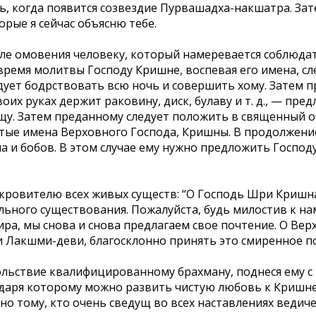
ь, когда появится созвездие Пурвашадха-накшатра. Зат
орые я сейчас объясню тебе.
ле омовения человеку, который намеревается соблюдат
время молитвы Господу Кришне, воспевая его имена, сл
дует бодрствовать всю ночь и совершить хому. Затем
воих руках держит раковину, диск, булаву и т. д., — пре
щу. Затем преданному следует положить в священный о
тые имена Верховного Господа, Кришны. В продолжение 
и бобов. В этом случае ему нужно предложить Господу т
кровителю всех живых существ: “О Господь Шри Кришна
льного существования. Пожалуйста, будь милостив к на
а, мы снова и снова предлагаем свое почтение. О Вер
и Лакшми-деви, благосклонно принять это смиренное п
льствие квалифицированному брахману, поднеся ему с 
агодаря которому можно развить чистую любовь к Кришн
о тому, кто очень сведущ во всех наставлениях ведиче