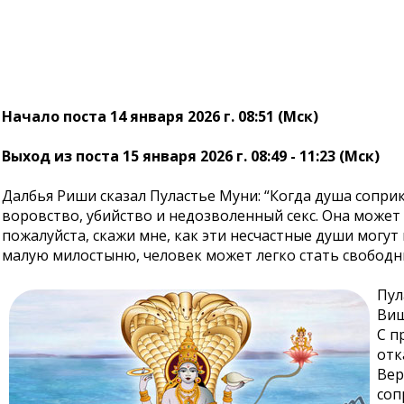
Начало поста 14 января 2026 г. 08:51 (Мск)
Выход из поста 15 января 2026 г. 08:49 - 11:23 (Мск)
Далбья Риши сказал Пуластье Муни: “Когда душа сопри
воровство, убийство и недозволенный секс. Она может
пожалуйста, скажи мне, как эти несчастные души могут
малую милостыню, человек может легко стать свободны
Пул
Виш
С п
отк
Вер
соп