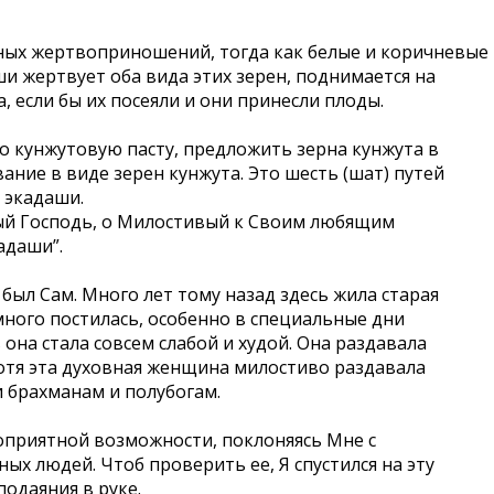
нных жертвоприношений, тогда как белые и коричневые
 жертвует оба вида этих зерен, поднимается на
 если бы их посеяли и они принесли плоды.
о кунжутовую пасту, предложить зерна кунжута в
ие в виде зерен кунжута. Это шесть (шат) путей
 экадаши.
й Господь, о Милостивый к Своим любящим
адаши”.
ыл Сам. Много лет тому назад здесь жила старая
ного постилась, особенно в специальные дни
она стала совсем слабой и худой. Она раздавала
отя эта духовная женщина милостиво раздавала
 брахманам и полубогам.
оприятной возможности, поклоняясь Мне с
х людей. Чтоб проверить ее, Я спустился на эту
подаяния в руке.