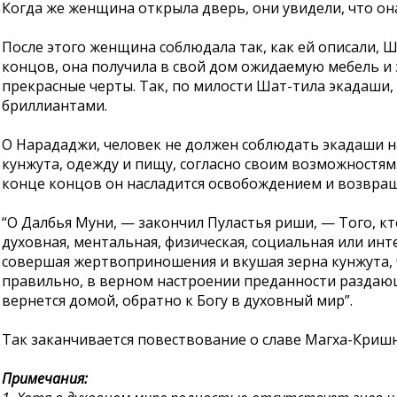
Когда же женщина открыла дверь, они увидели, что он
После этого женщина соблюдала так, как ей описали,
концов, она получила в свой дом ожидаемую мебель и 
прекрасные черты. Так, по милости Шат-тила экадаши,
бриллиантами.
О Нарададжи, человек не должен соблюдать экадаши на
кунжута, одежду и пищу, согласно своим возможностям.
конце концов он насладится освобождением и возвращ
“О Далбья Муни, — закончил Пуластья риши, — Того, к
духовная, ментальная, физическая, социальная или инте
совершая жертвоприношения и вкушая зерна кунжута, че
правильно, в верном настроении преданности раздающ
вернется домой, обратно к Богу в духовный мир”.
Так заканчивается повествование о славе Магха-Кришн
Примечания: