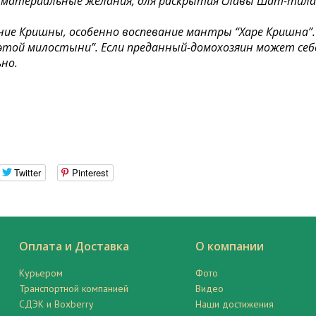
и материальные желания, для раскрытия славы Шат-тил
ие Кришны, особенно воспевание мантры “Харе Кришна”. 
б этой милостыни”. Если преданный-домохозяин может с
но.
Twitter
Pinterest
Оплата и Доставка
О компании
Курьером
Фото
Транспортной компанией
Видео
СДЭК и Boxberry
Наши достижения