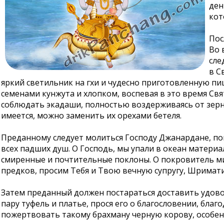
ден
кот
Пос
Во 
сле
в С
яркий светильник на гхи и чудесно приготовленную пи
семенами кунжута и хлопком, воспевая в это время Свя
соблюдать экадаши, полностью воздерживаясь от зерна 
имеется, можно заменить их орехами бетеля.
Преданному следует молиться Господу Джанардане, по
всех падших душ. О Господь, мы упали в океан материа
смиренные и почтительные поклоны. О покровитель мир
предков, просим Тебя и Твою вечную супругу, Шримат
Затем преданный должен постараться доставить удово
пару туфель и платье, прося его о благословении, бл
пожертвовать такому брахману черную корову, особенн