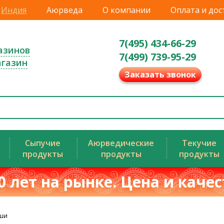
Индия
Аюрведа
О компании
Оплата и дос
7(495) 434-66-29
азинов
7(499) 739-95-29
агазин
Заказать звонок
Сыпучие
Аюрведические
Текучие
продукты
продукты
продукты
0 лет на рынке. Цена и каче
аши