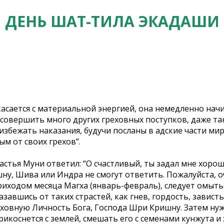
ДЕНЬ ШАТ-ТИЛА ЭКАДАШИ
касается с материальной энергией, она немедленно нач
 совершить много других греховных поступков, даже так
 избежать наказания, будучи посланы в адские части мир
м от своих грехов”.
астья Муни ответил: “О счастливый, ты задал мне хоро
ну, Шива или Индра не смогут ответить. Пожалуйста, 
риходом месяца Магха (январь-февраль), следует омыть
азавшись от таких страстей, как гнев, гордость, завис
ховную Личность Бога, Господа Шри Кришну. Затем нужн
рикоснется с землей, смешать его с семенами кунжута и 