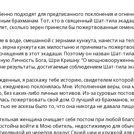
бенно подходят для предписанного поклонения и огне
ым брахманам. Тот, кто в священный Шат-тила экадаши
лет, сколько зерен принесли бы пожертвованные семена,
в воде, смешанной с зернами кунжута, нанести на тел
 зерна кунжута как милостыню и принимать пожертвован
 очищения в этот экадаши. Поэтому он назван Шат-тила
ную Личность Бога, Шри Кришну: “О мощновооруженны
мне результаты, достигаемые соблюдением Шат-тила эк
енных, я расскажу тебе историю, свидетелем которой б
, ежедневно поклонялась Мне. Исполненная веры, она м
 без каких-либо личных мотивов. Из-за суровых постов 
сь пожертвовать свой дом. О лучший из брахманов, х
ью ее аскезы было то, что она никогда не давала пищи
тельная женщина очищает себя постом при любой благ
стойна войти в Мою обитель, недостижимую для обычны
гирляндой из черепов вокруг Своей шеи и кружкой для 