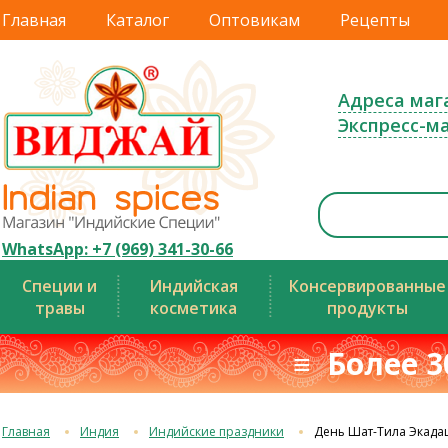
Главная
Каталог
Оптовикам
Рецепты
Адреса маг
Экспресс-м
WhatsApp: +7 (969) 341-30-66
Специи и
Индийская
Консервированные
травы
косметика
продукты
≡ Более 3
Главная
Индия
Индийские праздники
День Шат-Тила Экад