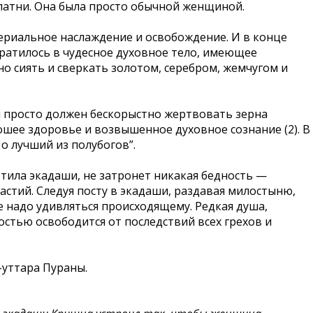
апатни. Она была просто обычной женщиной.
ериальное наслаждение и освобождение. И в конце
вратилось в чудесное духовное тело, имеющее
о сиять и сверкать золотом, серебром, жемчугом и
Он просто должен бескорыстно жертвовать зерна
ошее здоровье и возвышенное духовное сознание (2). В
о лучший из полубогов”.
-тила экадаши, не затронет никакая бедность —
частий. Следуя посту в экадаши, раздавая милостыню,
е надо удивляться происходящему. Редкая душа,
стью освободится от последствий всех грехов и
-уттара Пураны.