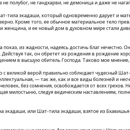
а не полубог, не гандхарви, не демоница и даже не наг
 Шат-тила экадаши, который одновременно дарует и мат
зерно. Кроме того, ее обычное материальное тело пре
 и женщина, и ее новый дом в духовном мире стали дивн
 показ, из жадности, надеясь достичь благ нечестно. 
 Действуя так, он обретет из рождения в рождение хор
ением в высшую обитель Господа. Таково мое мнение, 
то с великой верой правильно соблюдает чудесный Шат
ллектуальная, — так же, как и все виды болезней и нес
ловек, без сомнения, освобождается от всех грехов. Н
ая милостыню, следуя ведическим наставлениям, полно
а экадаши, или Шат-тила экадаши, взятое из Бхавишья