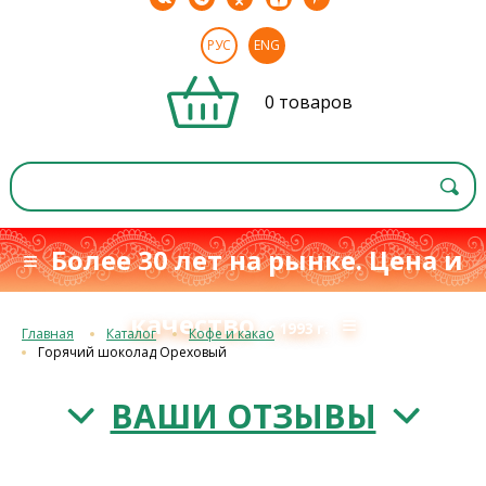
РУС
ENG
0 товаров
≡ Более 30 лет на рынке. Цена и
качество
≡
с 1993 г.
Главная
Каталог
Кофе и какао
Горячий шоколад Ореховый
ВАШИ ОТЗЫВЫ