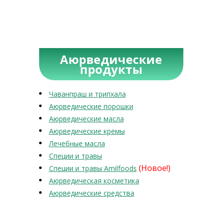
Аюрведические
продукты
Чаванпраш и трипхала
Аюрведические порошки
Аюрведические масла
Аюрведические кремы
Лечебные масла
Специи и травы
(Новое!)
Специи и травы Amilfoods
Аюрведическая косметика
Аюрведические средства