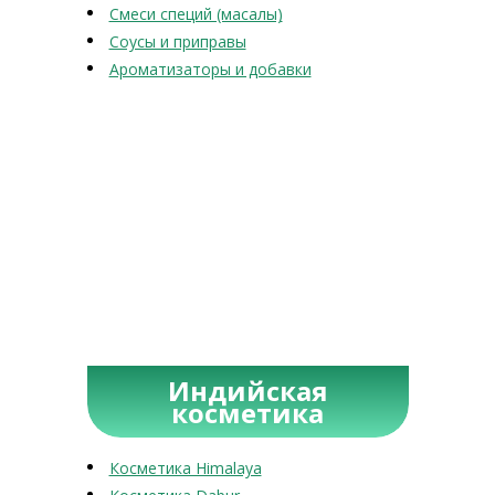
Смеси специй (масалы)
Соусы и приправы
Ароматизаторы и добавки
Индийская
косметика
Косметика Himalaya