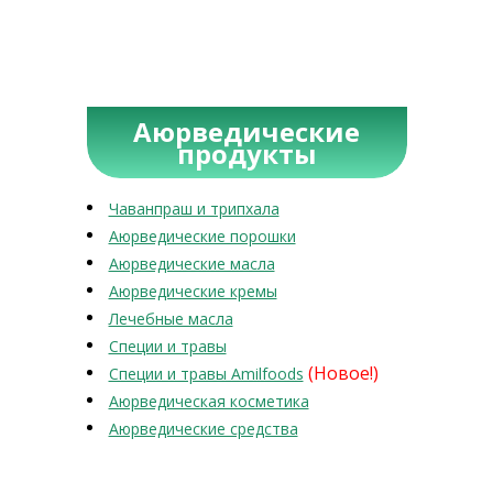
Аюрведические
продукты
Чаванпраш и трипхала
Аюрведические порошки
Аюрведические масла
Аюрведические кремы
Лечебные масла
Специи и травы
(Новое!)
Специи и травы Amilfoods
Аюрведическая косметика
Аюрведические средства