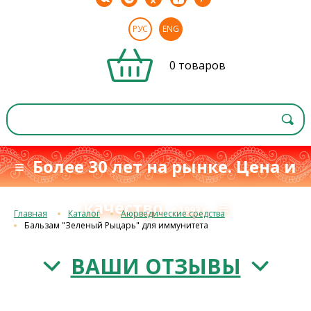
РУС
ENG
0 товаров
≡ Более 30 лет на рынке. Цена и
качество
≡
с 1993 г.
Главная
Каталог
Аюрведические средства
Бальзам "Зеленый Рыцарь" для иммунитета
ВАШИ ОТЗЫВЫ