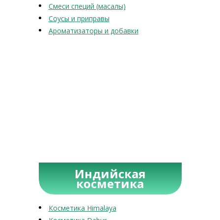
Смеси специй (масалы)
Соусы и приправы
Ароматизаторы и добавки
Индийская
косметика
Косметика Himalaya