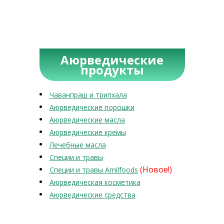
Аюрведические
продукты
Чаванпраш и трипхала
Аюрведические порошки
Аюрведические масла
Аюрведические кремы
Лечебные масла
Специи и травы
(Новое!)
Специи и травы Amilfoods
Аюрведическая косметика
Аюрведические средства