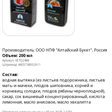
Производитель: ООО НПФ "Алтайский Букет", Россия
Объем: 200 мл
Артикул: VET02488
Штрихкод: 4605738002911
Состав:
водная вытяжка (из листьев подорожника, листьев
мать-и-мачехи, плодов шиповника, корней и
корневищ солодки, плодов рябины черноплодной),
сахар, сок вишневый концентрированный, кислота
лимонная, масло анисовое, масло эвкалипта
(Последнее изменение цены: 09 Jan 2018, 12:00)