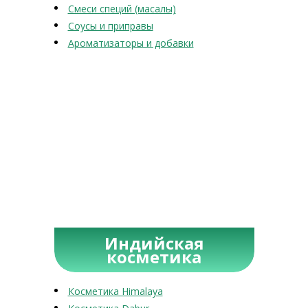
Смеси специй (масалы)
Соусы и приправы
Ароматизаторы и добавки
Индийская
косметика
Косметика Himalaya