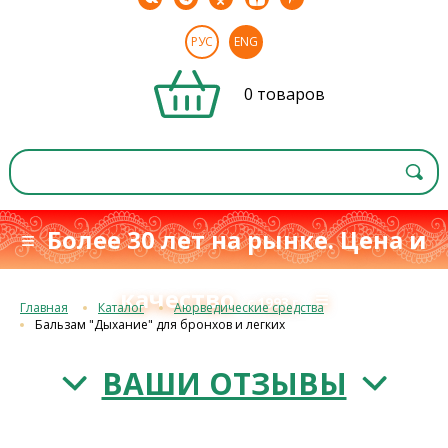
РУС
ENG
0 товаров
≡ Более 30 лет на рынке. Цена и
качество
≡
с 1993 г.
Главная
Каталог
Аюрведические средства
Бальзам "Дыхание" для бронхов и легких
ВАШИ ОТЗЫВЫ