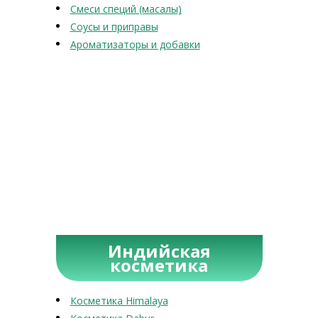
Смеси специй (масалы)
Соусы и приправы
Ароматизаторы и добавки
Индийская
косметика
Косметика Himalaya