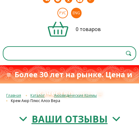
РУС
ENG
0 товаров
≡ Более 30 лет на рынке. Цена и
качество
≡
с 1993 г.
Главная
Каталог
Аюрведические Кремы
Крем Аюр Плюс Алоэ Вера
ВАШИ ОТЗЫВЫ