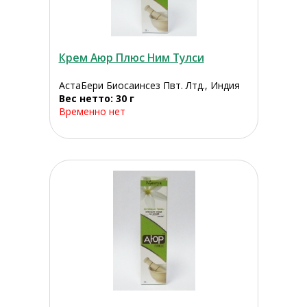
Крем Аюр Плюс Ним Тулси
АстаБери Биосаинсез Пвт. Лтд., Индия
Вес нетто: 30 г
Временно нет