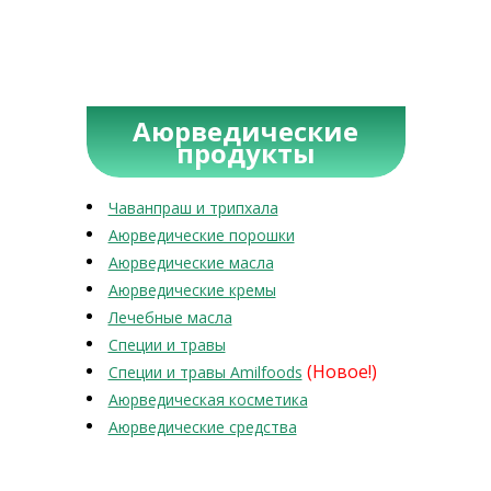
Аюрведические
продукты
Чаванпраш и трипхала
Аюрведические порошки
Аюрведические масла
Аюрведические кремы
Лечебные масла
Специи и травы
(Новое!)
Специи и травы Amilfoods
Аюрведическая косметика
Аюрведические средства