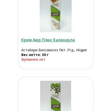
Крем Аюр Плюс Календула
АстаБери Биосаинсез Пвт. Лтд., Индия
Вес нетто: 30 г
Временно нет