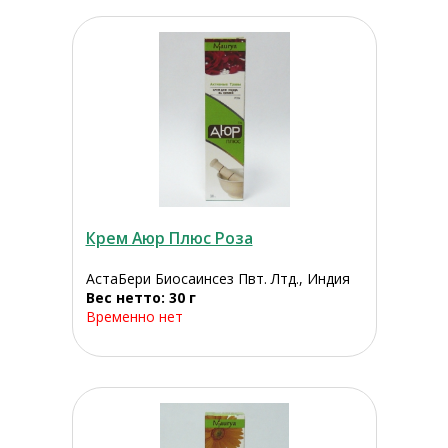
Крем Аюр Плюс Роза
АстаБери Биосаинсез Пвт. Лтд., Индия
Вес нетто: 30 г
Временно нет