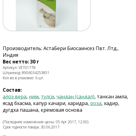
Производитель: АстаБери Биосаинсез Пвт. Лтд.,
Индия
Вес нетто: 30 г
Артикул: VET01778
Штрихкод: 8906034253851
Кол-во в упаковке: 6 шт.
Состав:
алоэ вера
,
ним
,
тулси
,
чандан (сандал)
, танкан амла,
ясад бхасма, капур качари, харидра,
роза
, хадир,
дугдха пашана, кремовая основа
(Последнее изменение цены: 05 Apr 2017, 12:00)
Срок годности товара: 30.06.2017