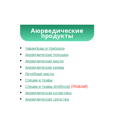
Аюрведические
продукты
Чаванпраш и трипхала
Аюрведические порошки
Аюрведические масла
Аюрведические кремы
Лечебные масла
Специи и травы
(Новое!)
Специи и травы Amilfoods
Аюрведическая косметика
Аюрведические средства