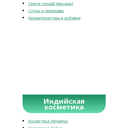
Смеси специй (масалы)
Соусы и приправы
Ароматизаторы и добавки
Индийская
косметика
Косметика Himalaya