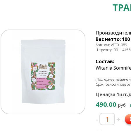
ТР
Производитель
Вес нетто: 100 
Артикул: VET01089
Штрихкод: 99114156
Состав:
Witania Somnif
(Последнее изменени
Срок годности товара
Цена(за 1шт.):
490.00
руб.
-
+