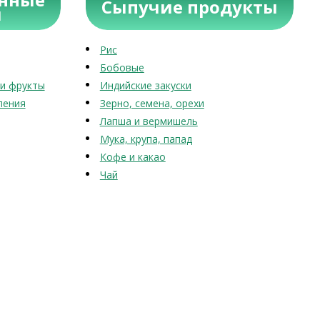
Сыпучие продукты
ы
Рис
Бобовые
и фрукты
Индийские закуски
ления
Зерно, семена, орехи
Лапша и вермишель
Мука, крупа, папад
Кофе и какао
Чай