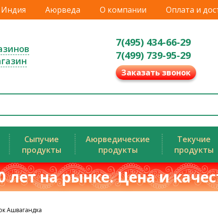
Индия
Аюрведа
О компании
Оплата и дос
7(495) 434-66-29
азинов
7(499) 739-95-29
агазин
Заказать звонок
Сыпучие
Аюрведические
Текучие
продукты
продукты
продукты
0 лет на рынке. Цена и каче
ок Ашвагандха