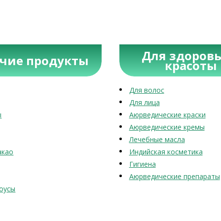
Для здоровь
учие продукты
красоты
Для волос
Для лица
ы
Аюрведические краски
Аюрведические кремы
Лечебные масла
акао
Индийская косметика
Гигиена
Аюрведические препараты
оусы