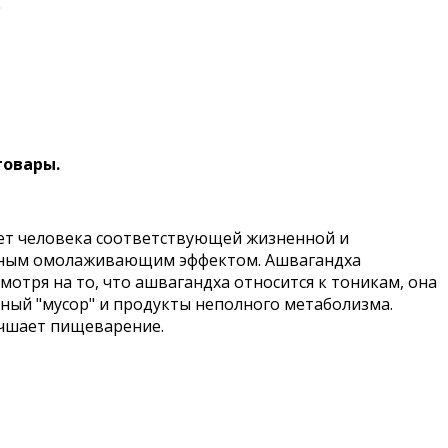
.
товары.
деляет человека соответствующей жизненной и
аженным омолаживающим эффектом. Ашвагандха
отря на то, что ашвагандха относится к тоникам, она
ный "мусор" и продукты неполного метаболизма.
учшает пищеварение.