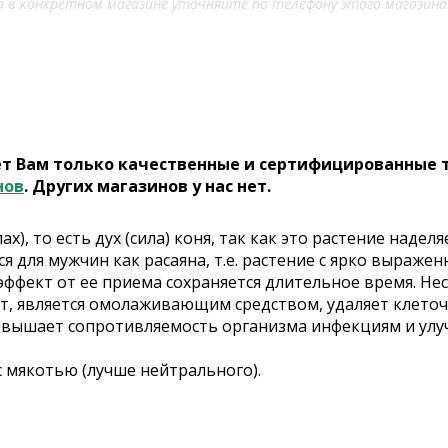
 в конкретном магазине уточняйте по телефону этого магазина
ет Вам только качественные и сертифицированные 
нов
. Других магазинов у нас нет.
пах), то есть дух (сила) коня, так как это растение на
ся для мужчин как расаяна, т.е. растение с ярко выр
ффект от ее приема сохраняется длительное время. Несм
т, является омолаживающим средством, удаляет клеточ
Повышает сопротивляемость организма инфекциям и ул
 с мякотью (лучше нейтрального).