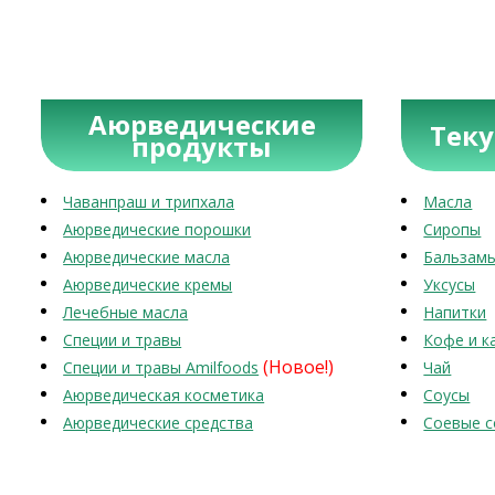
Аюрведические
Тек
продукты
Чаванпраш и трипхала
Масла
Аюрведические порошки
Сиропы
Аюрведические масла
Бальзам
Аюрведические кремы
Уксусы
Лечебные масла
Напитки
Специи и травы
Кофе и к
(Новое!)
Специи и травы Amilfoods
Чай
Аюрведическая косметика
Соусы
Аюрведические средства
Соевые с