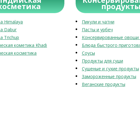
косметика
продукт
а Himalaya
Пикули и чатни
а Dabur
Пасты и урбеч
а Trichup
Консервированные овощи 
еская кометика Khadi
Блюда быстрого приготов
еская косметика
Соусы
Продукты для суши
Сушеные и сухие продукты
Замороженные продукты
Веганские продукты