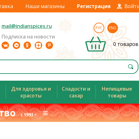
тавка
Наши магазины
Регистрация
Войт
mail@indianspices.ru
РУС
ENG
Подписка на новости
0 товаров
Для здоровья и
Сладости и
Непищевые
красоты
сахар
товары
ство
≡
с 1993 г.