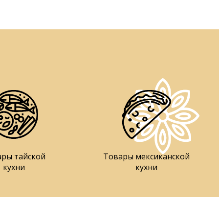
ары тайской
Товары мексиканской
кухни
кухни