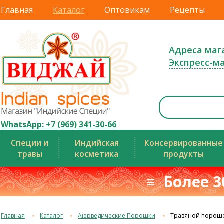
Главная
Каталог
Оптовикам
Рецепты
Адреса маг
Экспресс-м
WhatsApp: +7 (969) 341-30-66
Специи и
Индийская
Консервированные
травы
косметика
продукты
≡ Более 3
Главная
Каталог
Аюрведические Порошки
Травяной порош