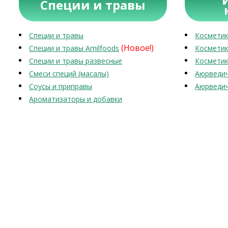
Специи и травы
Специи и травы
Косметик
(Новое!)
Специи и травы Amilfoods
Косметик
Специи и травы развесные
Косметик
Смеси специй (масалы)
Аюрведич
Соусы и приправы
Аюрведич
Ароматизаторы и добавки