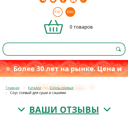
РУС
ENG
0 товаров
≡ Более 30 лет на рынке. Цена и
качество
≡
с 1993 г.
Главная
Каталог
Соусы соевые
Соус соевый для суши и сашими
ВАШИ ОТЗЫВЫ