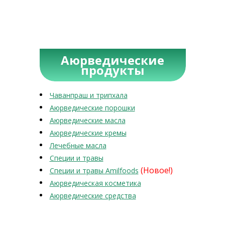
Аюрведические
продукты
Чаванпраш и трипхала
Аюрведические порошки
Аюрведические масла
Аюрведические кремы
Лечебные масла
Специи и травы
(Новое!)
Специи и травы Amilfoods
Аюрведическая косметика
Аюрведические средства