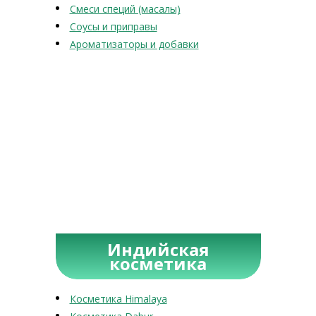
Смеси специй (масалы)
Соусы и приправы
Ароматизаторы и добавки
Индийская
косметика
Косметика Himalaya