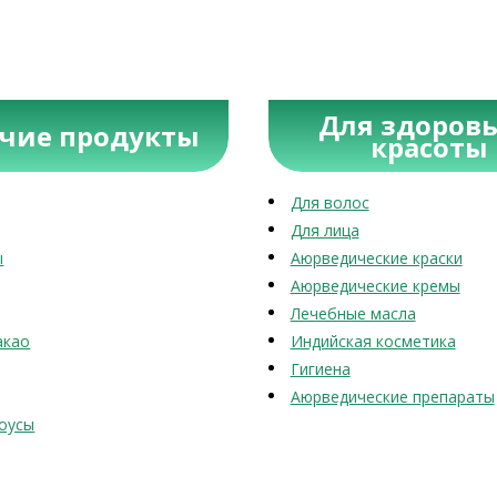
Для здоровь
учие продукты
красоты
Для волос
Для лица
ы
Аюрведические краски
Аюрведические кремы
Лечебные масла
акао
Индийская косметика
Гигиена
Аюрведические препараты
оусы