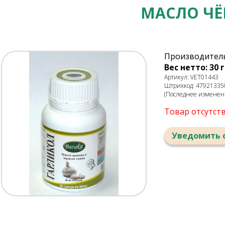
МАСЛО ЧЁ
Производитель:
Вес нетто: 30 г
Артикул: VET01443
Штрихкод: 47921335
(Последнее изменени
Товар отсутст
Уведомить 