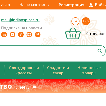
тавка
Наши магазины
Регистрация
Войт
mail@indianspices.ru
РУС
ENG
Подписка на новости
0 товаров
Для здоровья и
Сладости и
Непищевые
красоты
сахар
товары
ство
≡
с 1993 г.