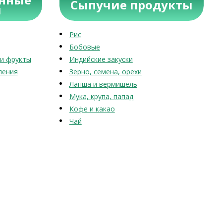
Сыпучие продукты
ы
Рис
Бобовые
и фрукты
Индийские закуски
ления
Зерно, семена, орехи
Лапша и вермишель
Мука, крупа, папад
Кофе и какао
Чай