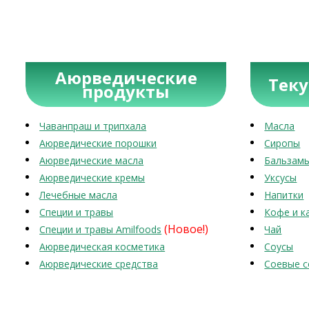
Аюрведические
Тек
продукты
Чаванпраш и трипхала
Масла
Аюрведические порошки
Сиропы
Аюрведические масла
Бальзам
Аюрведические кремы
Уксусы
Лечебные масла
Напитки
Специи и травы
Кофе и к
(Новое!)
Специи и травы Amilfoods
Чай
Аюрведическая косметика
Соусы
Аюрведические средства
Соевые с