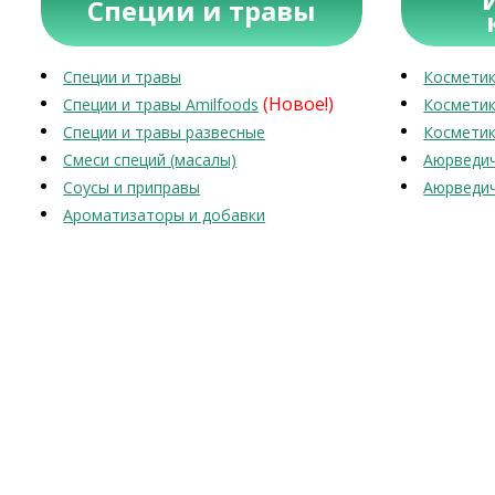
Специи и травы
Специи и травы
Косметик
(Новое!)
Специи и травы Amilfoods
Косметик
Специи и травы развесные
Косметик
Смеси специй (масалы)
Аюрведич
Соусы и приправы
Аюрведич
Ароматизаторы и добавки