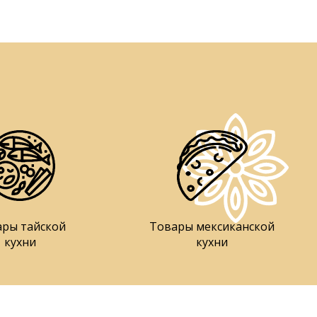
ары тайской
Товары мексиканской
кухни
кухни