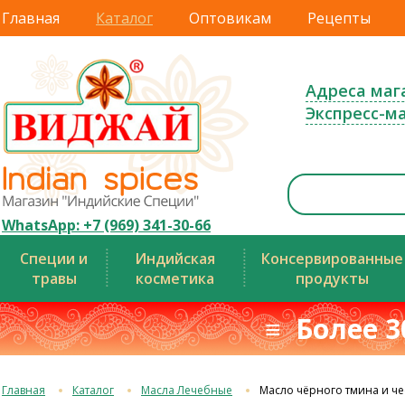
Главная
Каталог
Оптовикам
Рецепты
Адреса маг
Экспресс-м
WhatsApp: +7 (969) 341-30-66
Специи и
Индийская
Консервированные
травы
косметика
продукты
≡ Более 3
Главная
Каталог
Масла Лечебные
Масло чёрного тмина и че