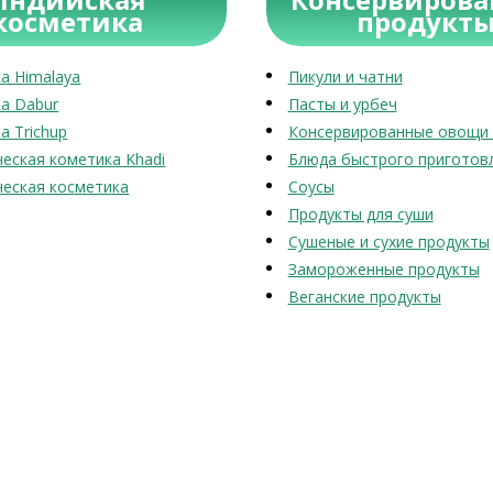
косметика
продукт
а Himalaya
Пикули и чатни
а Dabur
Пасты и урбеч
а Trichup
Консервированные овощи 
еская кометика Khadi
Блюда быстрого приготов
еская косметика
Соусы
Продукты для суши
Сушеные и сухие продукты
Замороженные продукты
Веганские продукты