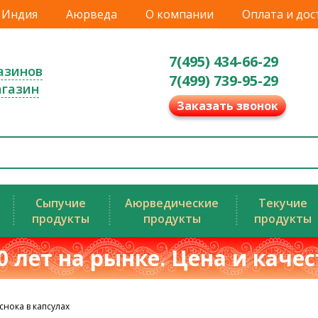
Индия
Аюрведа
О компании
Оплата и дос
7(495) 434-66-29
азинов
7(499) 739-95-29
агазин
Заказать звонок
Сыпучие
Аюрведические
Текучие
продукты
продукты
продукты
0 лет на рынке. Цена и каче
снока в капсулах