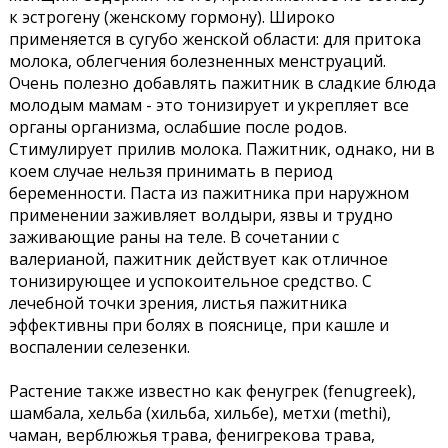
к эстрогену (женскому гормону). Широко
применяется в сугубо женской области: для притока
молока, облегчения болезненных менструаций.
Очень полезно добавлять пажитник в сладкие блюда
молодым мамам - это тонизирует и укрепляет все
органы организма, ослабшие после родов.
Стимулирует прилив молока. Пажитник, однако, ни в
коем случае нельзя принимать в период
беременности. Паста из пажитника при наружном
применении заживляет волдыри, язвы и трудно
заживающие раны на теле. В сочетании с
валерианой, пажитник действует как отличное
тонизирующее и успокоительное средство. С
лечебной точки зрения, листья пажитника
эффективны при болях в пояснице, при кашле и
воспалении селезенки.
Растение также известно как фенугрек (fenugreek),
шамбала, хельба (хильба, хильбе), метхи (methi),
чаман, верблюжья трава, фенигрекова трава,