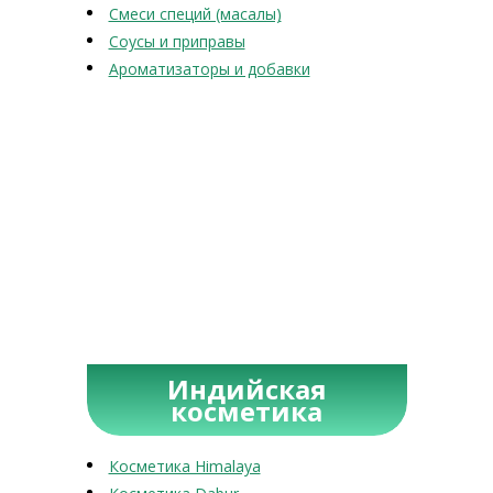
Смеси специй (масалы)
Соусы и приправы
Ароматизаторы и добавки
Индийская
косметика
Косметика Himalaya