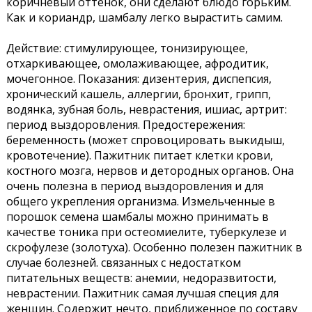
коричневый оттенок, они сделают блюдо горьким.
Как и кориандр, шамбалу легко вырастить самим.
Действие: стимулирующее, тонизирующее,
отхаркивающее, омолаживающее, афродитик,
мочегонное. Показания: дизентерия, диспепсия,
хронический кашель, аллергии, бронхит, грипп,
водянка, зубная боль, неврастения, ишиас, артрит:
период выздоровления. Предостережения:
беременность (может спровоцировать выкидыш,
кровотечение). Пажитник питает клетки крови,
костного мозга, нервов и детородных органов. Она
очень полезна в период выздоровления и для
общего укрепления организма. Измельченные в
порошок семена шамбалы можно принимать в
качестве тоника при остеомиелите, туберкулезе и
скрофулезе (золотуха). Особенно полезен пажитник в
случае болезней. связанных с недостатком
питательных веществ: анемии, недоразвитости,
неврастении. Пажитник самая лучшая специя для
женщин. Содержит нечто, приближенное по составу