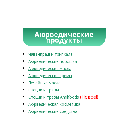
Аюрведические
продукты
Чаванпраш и трипхала
Аюрведические порошки
Аюрведические масла
Аюрведические кремы
Лечебные масла
Специи и травы
(Новое!)
Специи и травы Amilfoods
Аюрведическая косметика
Аюрведические средства