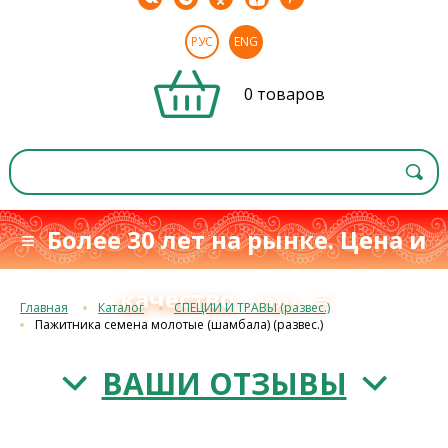
РУС
ENG
0 товаров
≡ Более 30 лет на рынке. Цена и
качество
≡
с 1993 г.
Главная
Каталог
СПЕЦИИ И ТРАВЫ (развес.)
Пажитника семена молотые (шамбала) (развес.)
ВАШИ ОТЗЫВЫ