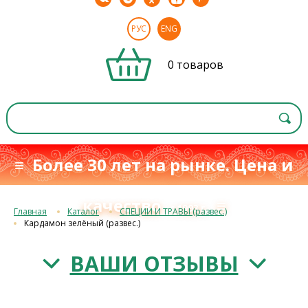
РУС
ENG
0 товаров
≡ Более 30 лет на рынке. Цена и
качество
≡
с 1993 г.
Главная
Каталог
СПЕЦИИ И ТРАВЫ (развес.)
Кардамон зелёный (развес.)
ВАШИ ОТЗЫВЫ