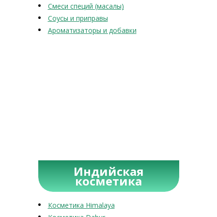
Смеси специй (масалы)
Соусы и приправы
Ароматизаторы и добавки
Индийская
косметика
Косметика Himalaya