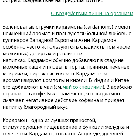
острый. Воздействие на тридоша: В↓П↑К↓
О воздействии пищи на организм
Зеленоватые стручки кардамона (cardamoms) имеют
нежнейший аромат и пользуются большой любовью
кулинаров Западной Европы и Азии. Кардамон
особенно часто используются в сладких (в том числе
молочных) десертах и различных
напитках. Кардамон обычно добавляют в сладкие
молочные каши и пловы, в торты, пряники, печенье,
коврижки, пирожные и кексы. Кардамоном
ароматизируют компоты и кисели. В Индии и Китае
его добавляют в чаи (см.
чай со специями
). В арабских
странах — в кофе. Было замечено, что кардамон
смягчает негативное действие кофеина и придает
напитку благородный вкус.
Кардамон - одна из лучших пряностей,
стимулирующих пищеварение и функции желудка и
селезенки. Кардамон, согласно Аюрведе, древней