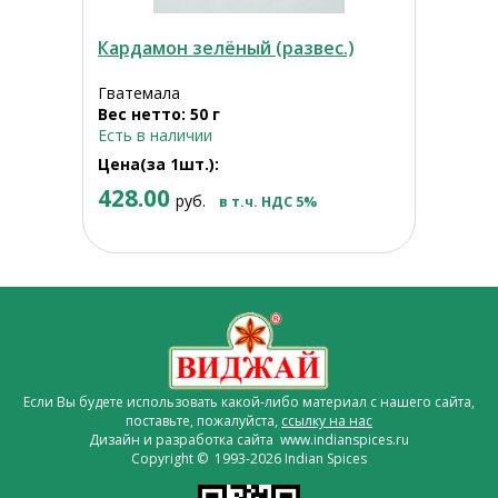
Кардамон зелёный (развес.)
Гватемала
Вес нетто: 50 г
Есть в наличии
Цена(за 1шт.):
428.00
руб.
в т.ч. НДС 5%
Если Вы будете использовать какой-либо материал с нашего сайта,
поставьте, пожалуйста,
ссылку на нас
Дизайн и разработка сайта www.indianspices.ru
Copyright © 1993-2026 Indian Spices