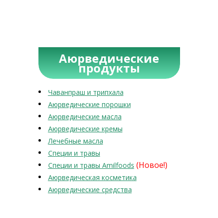
Аюрведические
продукты
Чаванпраш и трипхала
Аюрведические порошки
Аюрведические масла
Аюрведические кремы
Лечебные масла
Специи и травы
(Новое!)
Специи и травы Amilfoods
Аюрведическая косметика
Аюрведические средства