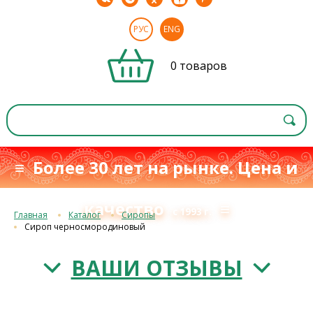
РУС
ENG
0 товаров
≡ Более 30 лет на рынке. Цена и
качество
≡
с 1993 г.
Главная
Каталог
Сиропы
Сироп черносмородиновый
ВАШИ ОТЗЫВЫ