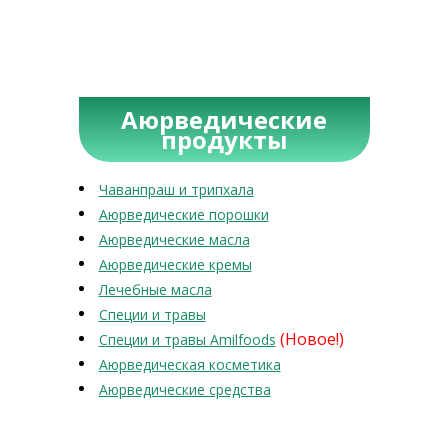
Аюрведические
продукты
Чаванпраш и трипхала
Аюрведические порошки
Аюрведические масла
Аюрведические кремы
Лечебные масла
Специи и травы
(Новое!)
Специи и травы Amilfoods
Аюрведическая косметика
Аюрведические средства