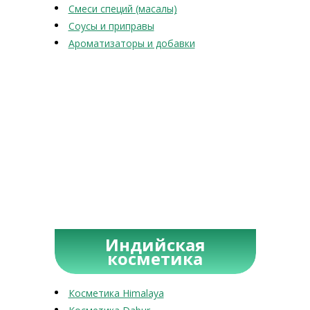
Смеси специй (масалы)
Соусы и приправы
Ароматизаторы и добавки
Индийская
косметика
Косметика Himalaya