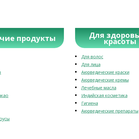
Для здоровь
учие продукты
красоты
Для волос
Для лица
ы
Аюрведические краски
Аюрведические кремы
Лечебные масла
акао
Индийская косметика
Гигиена
Аюрведические препараты
оусы