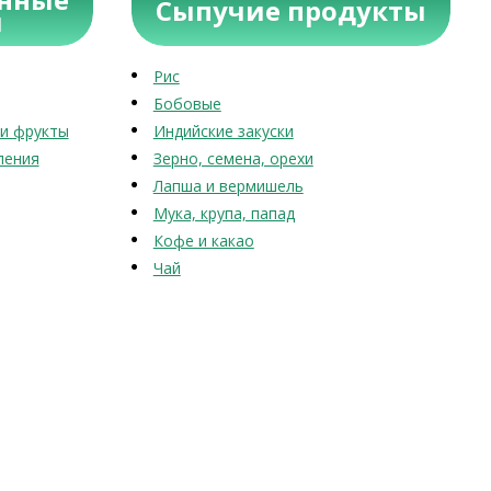
Сыпучие продукты
ы
Рис
Бобовые
и фрукты
Индийские закуски
ления
Зерно, семена, орехи
Лапша и вермишель
Мука, крупа, папад
Кофе и какао
Чай