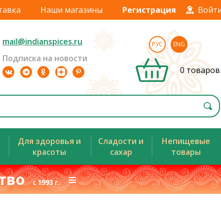
тавка
Наши магазины
Регистрация
Войт
mail@indianspices.ru
РУС
ENG
Подписка на новости
0 товаров
Для здоровья и
Сладости и
Непищевые
красоты
сахар
товары
ство
≡
с 1993 г.