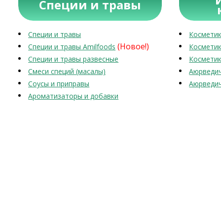
Специи и травы
Специи и травы
Косметик
(Новое!)
Специи и травы Amilfoods
Косметик
Специи и травы развесные
Косметик
Смеси специй (масалы)
Аюрведич
Соусы и приправы
Аюрведич
Ароматизаторы и добавки