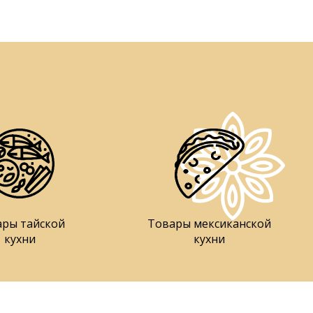
ары тайской
Товары мексиканской
кухни
кухни