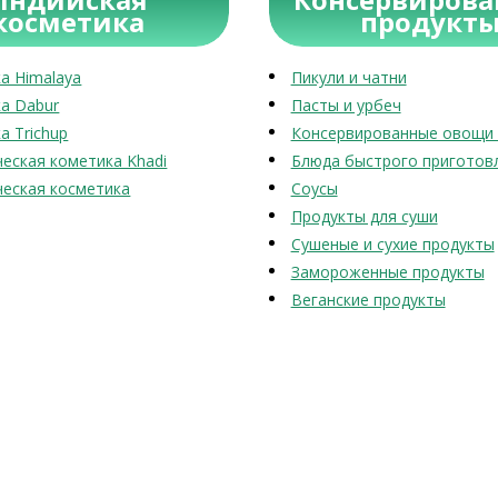
косметика
продукт
а Himalaya
Пикули и чатни
а Dabur
Пасты и урбеч
а Trichup
Консервированные овощи 
еская кометика Khadi
Блюда быстрого приготов
еская косметика
Соусы
Продукты для суши
Сушеные и сухие продукты
Замороженные продукты
Веганские продукты