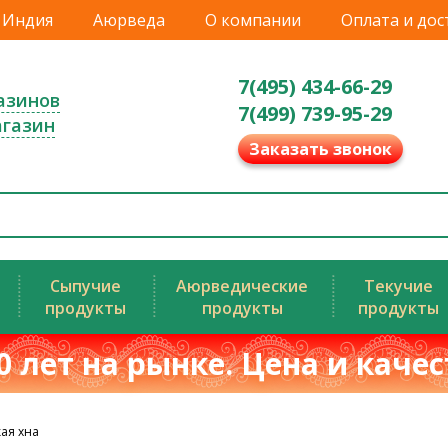
Индия
Аюрведа
О компании
Оплата и дос
7(495) 434-66-29
азинов
7(499) 739-95-29
агазин
Заказать звонок
Сыпучие
Аюрведические
Текучие
продукты
продукты
продукты
0 лет на рынке. Цена и каче
ая хна