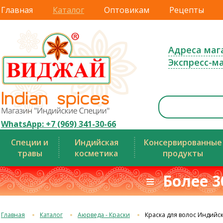
Главная
Каталог
Оптовикам
Рецепты
Адреса маг
Экспресс-м
WhatsApp: +7 (969) 341-30-66
Специи и
Индийская
Консервированные
травы
косметика
продукты
≡ Более 3
Главная
Каталог
Аюрведа - Краски
Краска для волос Индийск