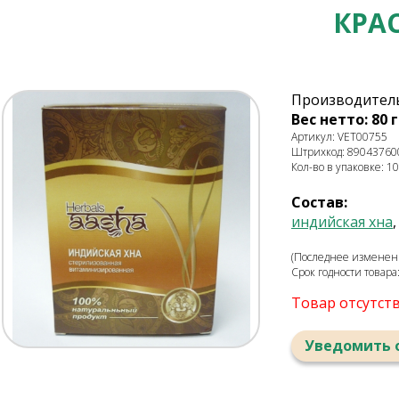
КРА
Производитель: 
Вес нетто: 80 г
Артикул: VET00755
Штрихкод: 89043760
Кол-во в упаковке: 10
Состав:
индийская хна
(Последнее изменени
Срок годности товара
Товар отсутст
Уведомить 