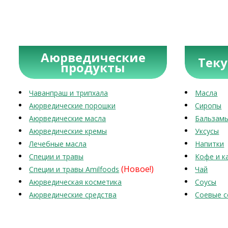
Аюрведические
Тек
продукты
Чаванпраш и трипхала
Масла
Аюрведические порошки
Сиропы
Аюрведические масла
Бальзам
Аюрведические кремы
Уксусы
Лечебные масла
Напитки
Специи и травы
Кофе и к
(Новое!)
Специи и травы Amilfoods
Чай
Аюрведическая косметика
Соусы
Аюрведические средства
Соевые с