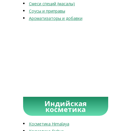
Смеси специй (масалы)
Соусы и приправы
Ароматизаторы и добавки
Индийская
косметика
Косметика Himalaya