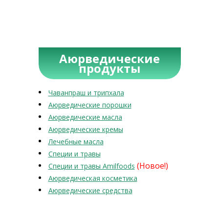
Аюрведические
продукты
Чаванпраш и трипхала
Аюрведические порошки
Аюрведические масла
Аюрведические кремы
Лечебные масла
Специи и травы
(Новое!)
Специи и травы Amilfoods
Аюрведическая косметика
Аюрведические средства