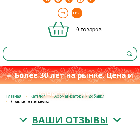
РУС
ENG
0 товаров
≡ Более 30 лет на рынке. Цена и
качество
≡
с 1993 г.
Главная
Каталог
Ароматизаторы и добавки
Соль морская мелкая
ВАШИ ОТЗЫВЫ