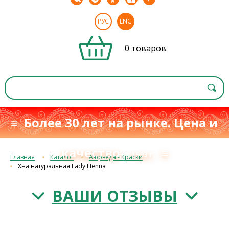
РУС
ENG
0 товаров
≡ Более 30 лет на рынке. Цена и
качество
≡
с 1993 г.
Главная
Каталог
Аюрведа - Краски
Хна натуральная Lady Henna
ВАШИ ОТЗЫВЫ