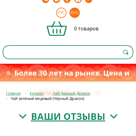
РУС
ENG
0 товаров
≡ Более 30 лет на рынке. Цена и
качество
≡
с 1993 г.
Главная
Каталог
Чай Черный Дракон
Чай зелёный медовый (Чёрный Дракон)
ВАШИ ОТЗЫВЫ