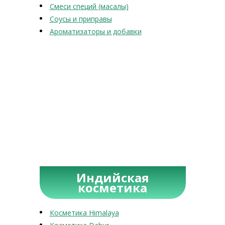
Смеси специй (масалы)
Соусы и приправы
Ароматизаторы и добавки
Индийская
косметика
Косметика Himalaya