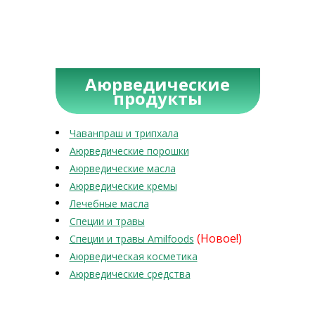
Аюрведические
продукты
Чаванпраш и трипхала
Аюрведические порошки
Аюрведические масла
Аюрведические кремы
Лечебные масла
Специи и травы
(Новое!)
Специи и травы Amilfoods
Аюрведическая косметика
Аюрведические средства