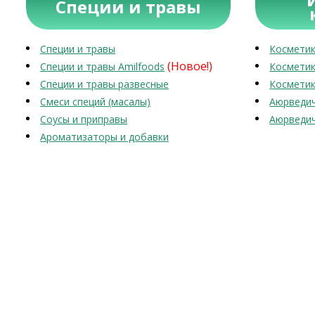
Специи и травы
Специи и травы
Косметик
(Новое!)
Специи и травы Amilfoods
Косметик
Специи и травы развесные
Косметик
Смеси специй (масалы)
Аюрведич
Соусы и приправы
Аюрведич
Ароматизаторы и добавки