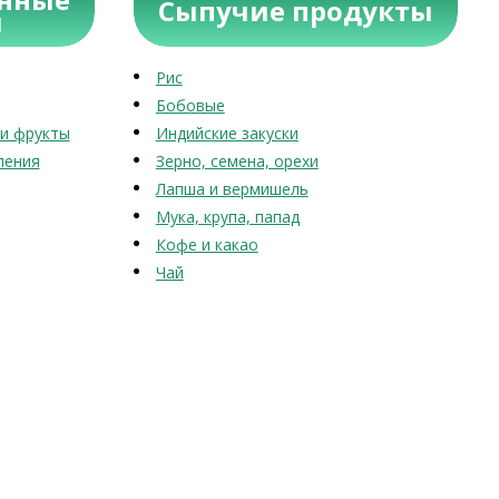
Сыпучие продукты
ы
Рис
Бобовые
и фрукты
Индийские закуски
ления
Зерно, семена, орехи
Лапша и вермишель
Мука, крупа, папад
Кофе и какао
Чай