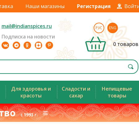
тавка
Наши магазины
Регистрация
Войт
mail@indianspices.ru
РУС
ENG
Подписка на новости
0 товаров
Для здоровья и
Сладости и
Непищевые
красоты
сахар
товары
ство
≡
с 1993 г.