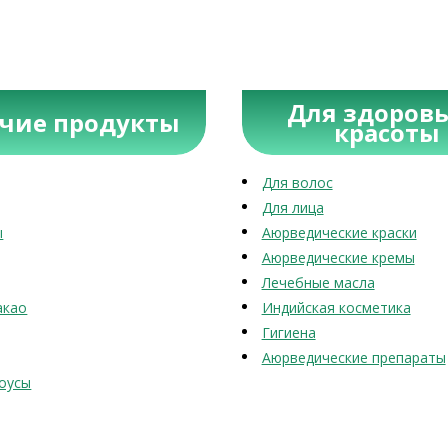
Для здоровь
учие продукты
красоты
Для волос
Для лица
ы
Аюрведические краски
Аюрведические кремы
Лечебные масла
акао
Индийская косметика
Гигиена
Аюрведические препараты
оусы