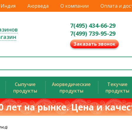
Индия
Аюрведа
О компании
Оплата и дос
7(495) 434-66-29
азинов
7(499) 739-95-29
агазин
Заказать звонок
Сыпучие
Аюрведические
Текучие
продукты
продукты
продукты
0 лет на рынке. Цена и каче
люд)