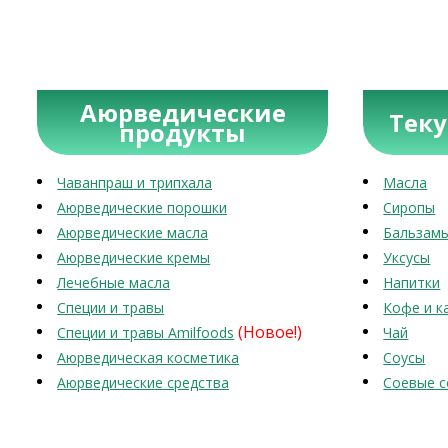
Аюрведические
Тек
продукты
Чаванпраш и трипхала
Масла
Аюрведические порошки
Сиропы
Аюрведические масла
Бальзам
Аюрведические кремы
Уксусы
Лечебные масла
Напитки
Специи и травы
Кофе и к
(Новое!)
Специи и травы Amilfoods
Чай
Аюрведическая косметика
Соусы
Аюрведические средства
Соевые с