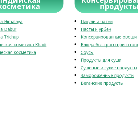
косметика
продукт
а Himalaya
Пикули и чатни
а Dabur
Пасты и урбеч
а Trichup
Консервированные овощи 
еская кометика Khadi
Блюда быстрого приготов
еская косметика
Соусы
Продукты для суши
Сушеные и сухие продукты
Замороженные продукты
Веганские продукты