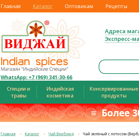
Главная
Каталог
Оптовикам
Рецепты
Адреса маг
Экспресс-м
WhatsApp: +7 (969) 341-30-66
Специи и
Индийская
Консервированные
травы
косметика
продукты
≡ Более 3
Главная
Каталог
Чай Верблюд
Чай зелёный с лотосом (Верб