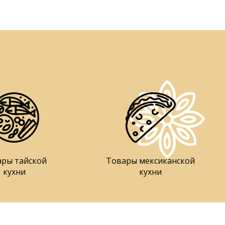
ары тайской
Товары мексиканской
кухни
кухни