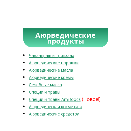
Аюрведические
продукты
Чаванпраш и трипхала
Аюрведические порошки
Аюрведические масла
Аюрведические кремы
Лечебные масла
Специи и травы
(Новое!)
Специи и травы Amilfoods
Аюрведическая косметика
Аюрведические средства