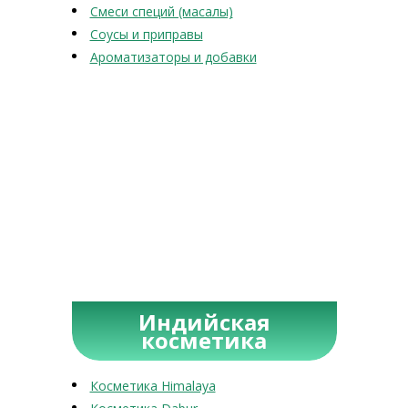
Смеси специй (масалы)
Соусы и приправы
Ароматизаторы и добавки
Индийская
косметика
Косметика Himalaya