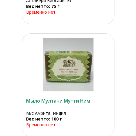
АстаБери Биосаинсез
Вес нетто: 75 г
Временно нет
Мыло Мултани Мутти Ним
М/с Амрита, Индия
Вес нетто: 100 г
Временно нет