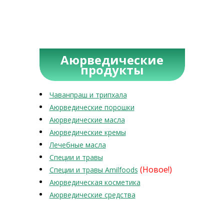
Аюрведические
продукты
Чаванпраш и трипхала
Аюрведические порошки
Аюрведические масла
Аюрведические кремы
Лечебные масла
Специи и травы
(Новое!)
Специи и травы Amilfoods
Аюрведическая косметика
Аюрведические средства