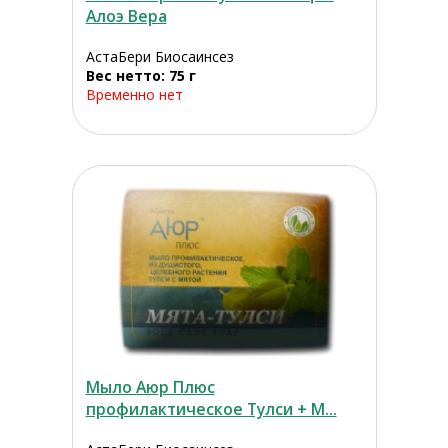
Алоэ Вера
АстаБери Биосаинсез
Вес нетто: 75 г
Временно нет
Мыло Аюр Плюс
профилактическое Тулси + М...