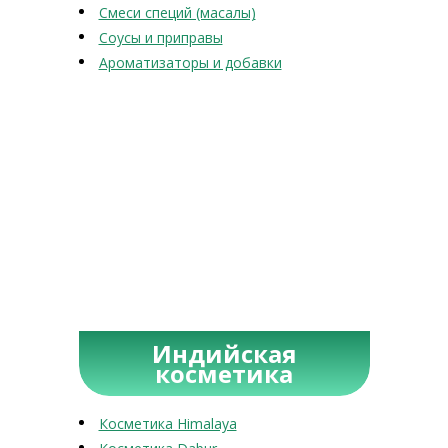
Смеси специй (масалы)
Соусы и приправы
Ароматизаторы и добавки
Индийская
косметика
Косметика Himalaya