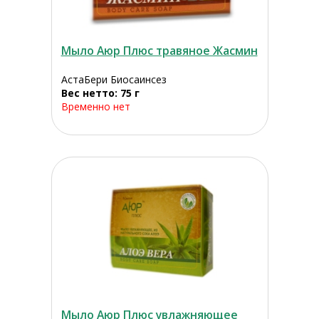
Мыло Аюр Плюс травяное Жасмин
АстаБери Биосаинсез
Вес нетто: 75 г
Временно нет
Мыло Аюр Плюс увлажняющее