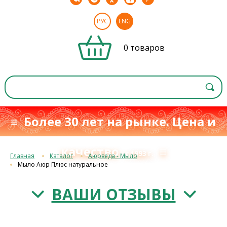
РУС
ENG
0 товаров
≡ Более 30 лет на рынке. Цена и
качество
≡
с 1993 г.
Главная
Каталог
Аюрведа - Мыло
Мыло Аюр Плюс натуральное
ВАШИ ОТЗЫВЫ