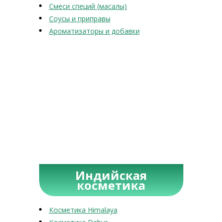
Смеси специй (масалы)
Соусы и приправы
Ароматизаторы и добавки
Индийская
косметика
Косметика Himalaya