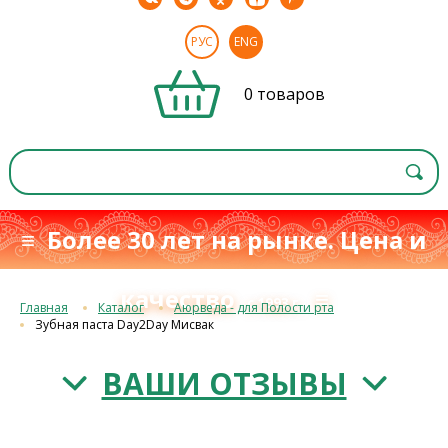
РУС
ENG
0 товаров
≡ Более 30 лет на рынке. Цена и
качество
≡
с 1993 г.
Главная
Каталог
Аюрведа - для Полости рта
Зубная паста Day2Day Мисвак
ВАШИ ОТЗЫВЫ