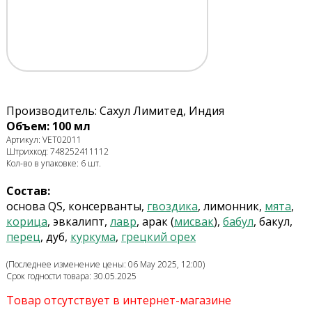
Производитель: Сахул Лимитед, Индия
Объем: 100 мл
Артикул: VET02011
Штрихкод: 748252411112
Кол-во в упаковке: 6 шт.
Состав:
основа QS, конcерванты,
гвоздика
, лимонник,
мята
,
корица
, эвкалипт,
лавр
, арак (
мисвак
),
бабул
, бакул,
перец
, дуб,
куркума
,
грецкий орех
(Последнее изменение цены: 06 May 2025, 12:00)
Срок годности товара: 30.05.2025
Товар отсутствует в интернет-магазине