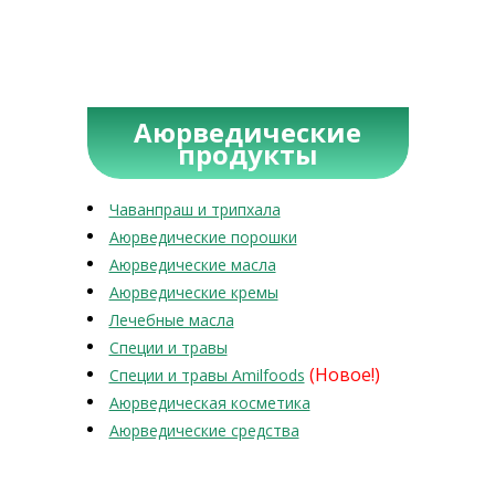
Аюрведические
продукты
Чаванпраш и трипхала
Аюрведические порошки
Аюрведические масла
Аюрведические кремы
Лечебные масла
Специи и травы
(Новое!)
Специи и травы Amilfoods
Аюрведическая косметика
Аюрведические средства