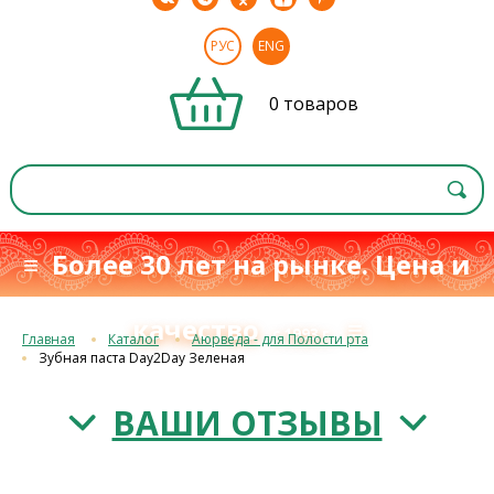
РУС
ENG
0 товаров
≡ Более 30 лет на рынке. Цена и
качество
≡
с 1993 г.
Главная
Каталог
Аюрведа - для Полости рта
Зубная паста Day2Day Зеленая
ВАШИ ОТЗЫВЫ