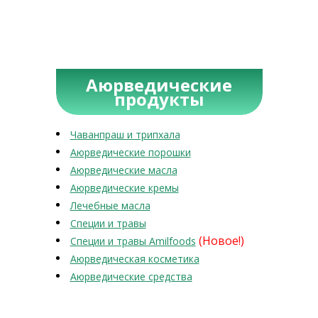
Аюрведические
продукты
Чаванпраш и трипхала
Аюрведические порошки
Аюрведические масла
Аюрведические кремы
Лечебные масла
Специи и травы
(Новое!)
Специи и травы Amilfoods
Аюрведическая косметика
Аюрведические средства