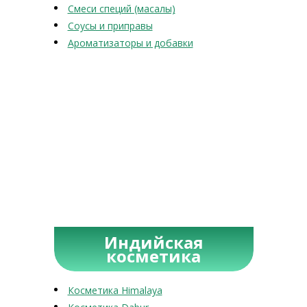
Смеси специй (масалы)
Соусы и приправы
Ароматизаторы и добавки
Индийская
косметика
Косметика Himalaya