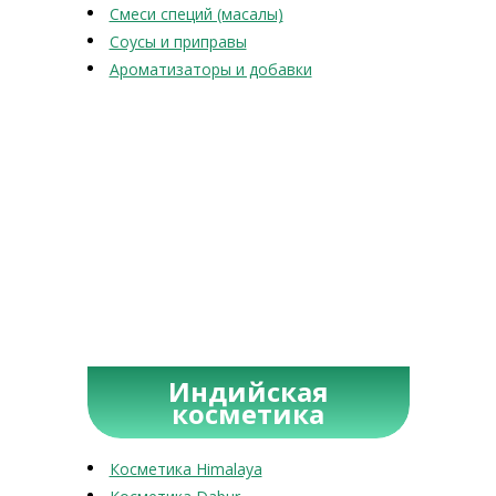
Смеси специй (масалы)
Соусы и приправы
Ароматизаторы и добавки
Индийская
косметика
Косметика Himalaya