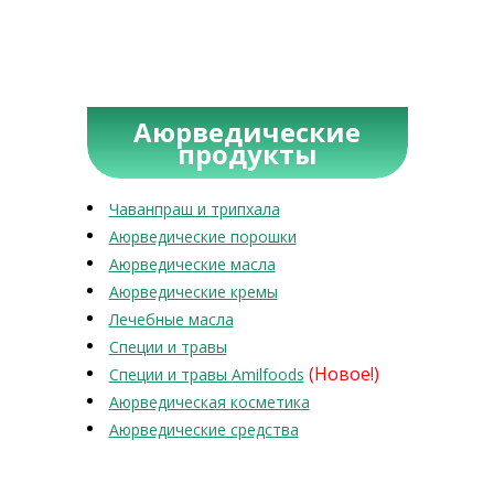
Аюрведические
продукты
Чаванпраш и трипхала
Аюрведические порошки
Аюрведические масла
Аюрведические кремы
Лечебные масла
Специи и травы
(Новое!)
Специи и травы Amilfoods
Аюрведическая косметика
Аюрведические средства