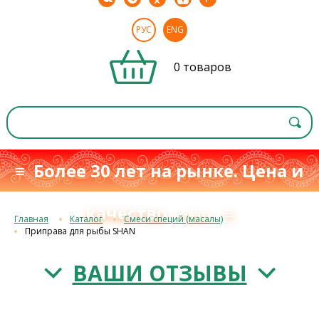
РУС
ENG
0 товаров
≡ Более 30 лет на рынке. Цена и
качество
≡
с 1993 г.
Главная
Каталог
Смеси специй (масалы)
Приправа для рыбы SHAN
ВАШИ ОТЗЫВЫ