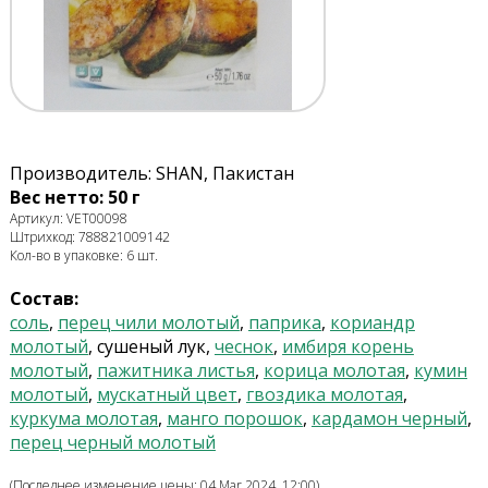
Производитель: SHAN, Пакистан
Вес нетто: 50 г
Артикул: VET00098
Штрихкод: 788821009142
Кол-во в упаковке: 6 шт.
Состав:
соль
,
перец чили молотый
,
паприка
,
кориандр
молотый
, сушеный лук,
чеснок
,
имбиря корень
молотый
,
пажитника листья
,
корица молотая
,
кумин
молотый
,
мускатный цвет
,
гвоздика молотая
,
куркума молотая
,
манго порошок
,
кардамон черный
,
перец черный молотый
(Последнее изменение цены: 04 Mar 2024, 12:00)