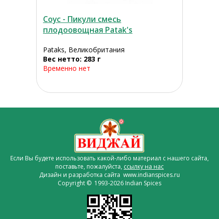
Соус - Пикули смесь
плодоовощная Patak's
Pataks, Великобритания
Вес нетто: 283 г
Временно нет
Если Вы будете использовать какой-либо материал с нашего сайта,
поставьте, пожалуйста,
ссылку на нас
Дизайн и разработка сайта www.indianspices.ru
Copyright © 1993-2026 Indian Spices