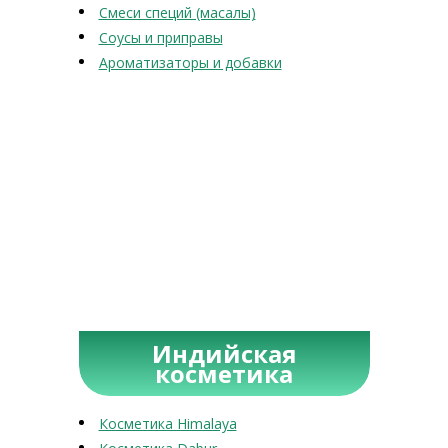
Смеси специй (масалы)
Соусы и приправы
Ароматизаторы и добавки
Индийская
косметика
Косметика Himalaya