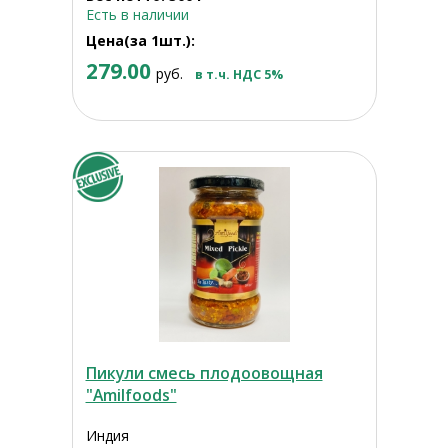
Есть в наличии
Цена(за 1шт.):
279.00
руб.
в т.ч. НДС 5%
Пикули смесь плодоовощная
"Amilfoods"
Индия