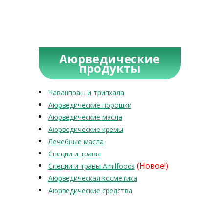
Аюрведические
продукты
Чаванпраш и трипхала
Аюрведические порошки
Аюрведические масла
Аюрведические кремы
Лечебные масла
Специи и травы
(Новое!)
Специи и травы Amilfoods
Аюрведическая косметика
Аюрведические средства