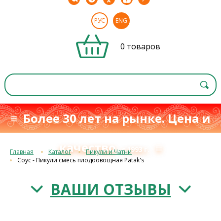
РУС
ENG
0 товаров
≡ Более 30 лет на рынке. Цена и
качество
≡
с 1993 г.
Главная
Каталог
Пикули и Чатни
Соус - Пикули смесь плодоовощная Patak's
ВАШИ ОТЗЫВЫ