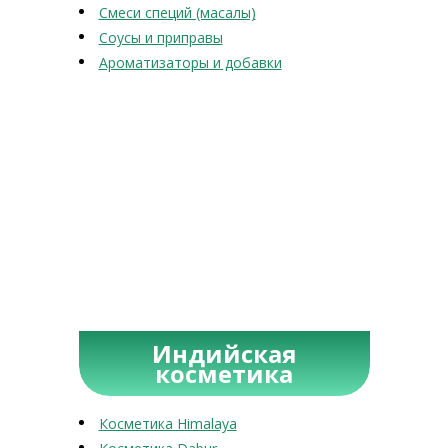
Смеси специй (масалы)
Соусы и приправы
Ароматизаторы и добавки
Индийская
косметика
Косметика Himalaya