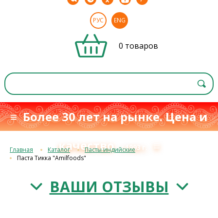
РУС
ENG
0 товаров
≡ Более 30 лет на рынке. Цена и
качество
≡
с 1993 г.
Главная
Каталог
Пасты индийские
Паста Тикка "Amilfoods"
ВАШИ ОТЗЫВЫ