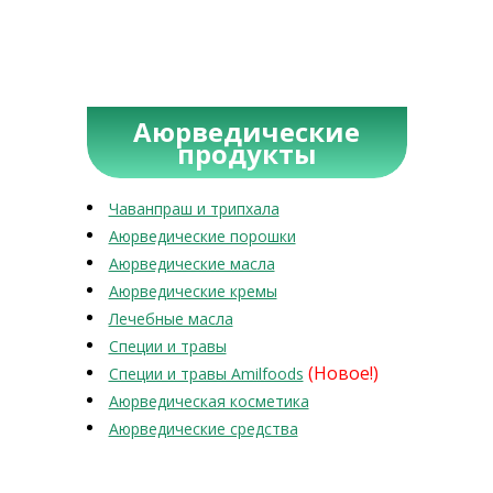
Аюрведические
продукты
Чаванпраш и трипхала
Аюрведические порошки
Аюрведические масла
Аюрведические кремы
Лечебные масла
Специи и травы
(Новое!)
Специи и травы Amilfoods
Аюрведическая косметика
Аюрведические средства