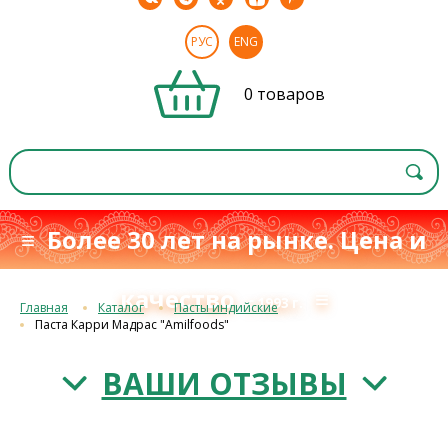
РУС
ENG
0 товаров
≡ Более 30 лет на рынке. Цена и
качество
≡
с 1993 г.
Главная
Каталог
Пасты индийские
Паста Карри Мадрас "Amilfoods"
ВАШИ ОТЗЫВЫ