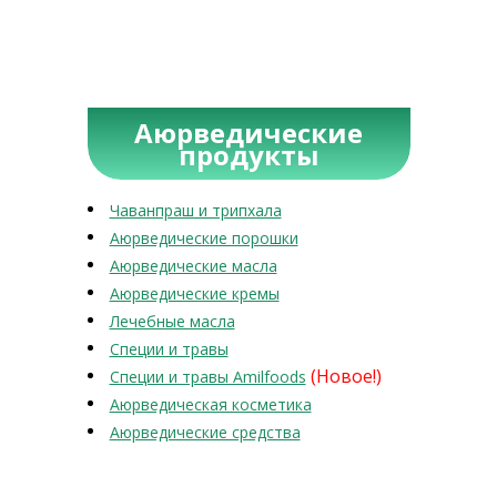
Аюрведические
продукты
Чаванпраш и трипхала
Аюрведические порошки
Аюрведические масла
Аюрведические кремы
Лечебные масла
Специи и травы
(Новое!)
Специи и травы Amilfoods
Аюрведическая косметика
Аюрведические средства