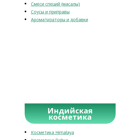
Смеси специй (масалы)
Соусы и приправы
Ароматизаторы и добавки
Индийская
косметика
Косметика Himalaya