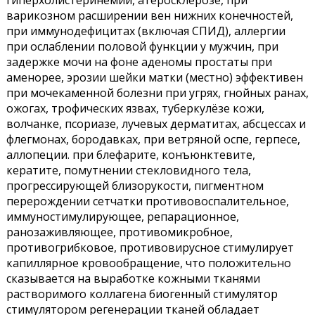
гиперхолистеринемии, атеросклерозе, при
варикозном расширении вен нижних конечностей,
при иммунодефицитах (включая СПИД), аллергии
при ослаблении половой функции у мужчин, при
задержке мочи на фоне аденомы простаты при
аменорее, эрозии шейки матки (местно) эффективен
при мочекаменной болезни при угрях, гнойных ранах,
ожогах, трофических язвах, туберкулёзе кожи,
волчанке, псориазе, лучевых дерматитах, абсцессах и
флегмонах, бородавках, при ветряной оспе, герпесе,
аллопеции. при блефарите, конъюнктевите,
кератите, помутнении стекловидного тела,
прогрессирующей близорукости, пигментном
перерождении сетчатки противовоспалительное,
иммуностимулирующее, репарационное,
ранозаживляющее, противомикробное,
противогрибковое, противовирусное стимулирует
капиллярное кровообращение, что положительно
сказывается на выработке кожными тканями
растворимого коллагена биогенный стимулятор
стимулятором регенерации тканей обладает