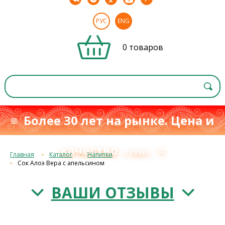
РУС
ENG
0 товаров
≡ Более 30 лет на рынке. Цена и
качество
≡
с 1993 г.
Главная
Каталог
Напитки
Сок Алоэ Вера с апельсином
ВАШИ ОТЗЫВЫ