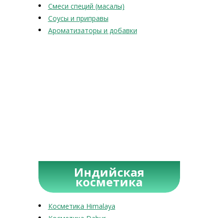
Смеси специй (масалы)
Соусы и приправы
Ароматизаторы и добавки
Индийская
косметика
Косметика Himalaya