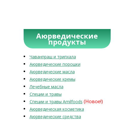
Аюрведические
продукты
Чаванпраш и трипхала
Аюрведические порошки
Аюрведические масла
Аюрведические кремы
Лечебные масла
Специи и травы
(Новое!)
Специи и травы Amilfoods
Аюрведическая косметика
Аюрведические средства