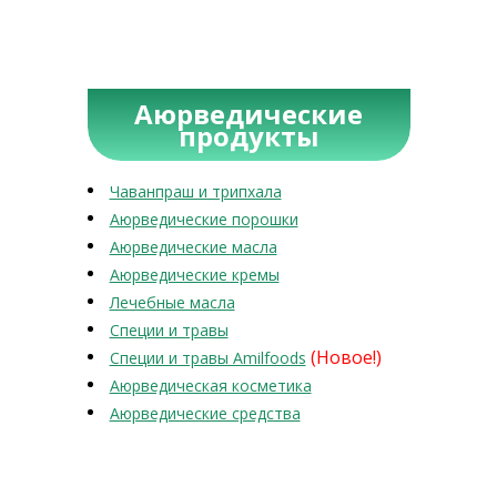
Аюрведические
продукты
Чаванпраш и трипхала
Аюрведические порошки
Аюрведические масла
Аюрведические кремы
Лечебные масла
Специи и травы
(Новое!)
Специи и травы Amilfoods
Аюрведическая косметика
Аюрведические средства