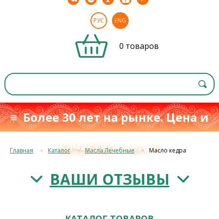
РУС
ENG
0 товаров
≡ Более 30 лет на рынке. Цена и
качество
≡
с 1993 г.
Главная
Каталог
Масла Лечебные
Масло кедра
ВАШИ ОТЗЫВЫ
КАТАЛОГ ТОВАРОВ