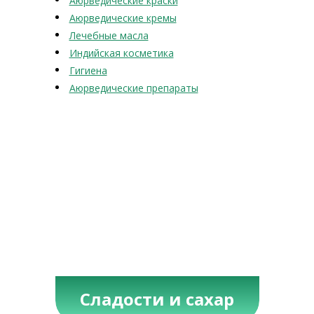
Аюрведические краски
Аюрведические кремы
Лечебные масла
Индийская косметика
Гигиена
Аюрведические препараты
Сладости и сахар