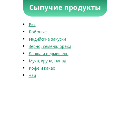
Сыпучие продукты
Рис
Бобовые
Индийские закуски
Зерно, семена, орехи
Лапша и вермишель
Мука, крупа, папад
Кофе и какао
Чай