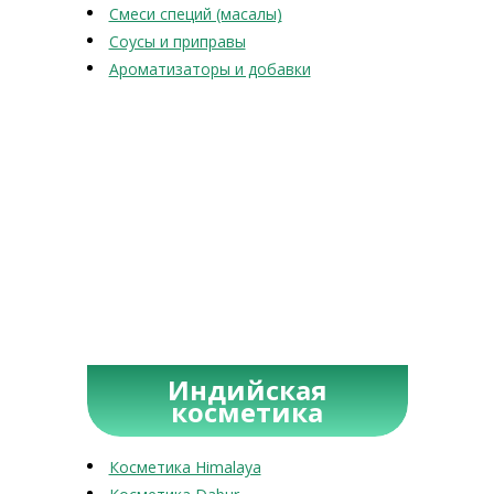
Смеси специй (масалы)
Соусы и приправы
Ароматизаторы и добавки
Индийская
косметика
Косметика Himalaya