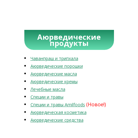
Аюрведические
продукты
Чаванпраш и трипхала
Аюрведические порошки
Аюрведические масла
Аюрведические кремы
Лечебные масла
Специи и травы
(Новое!)
Специи и травы Amilfoods
Аюрведическая косметика
Аюрведические средства