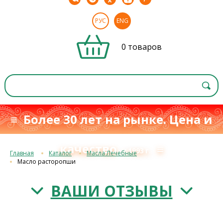
РУС
ENG
0 товаров
≡ Более 30 лет на рынке. Цена и
качество
≡
с 1993 г.
Главная
Каталог
Масла Лечебные
Масло расторопши
ВАШИ ОТЗЫВЫ