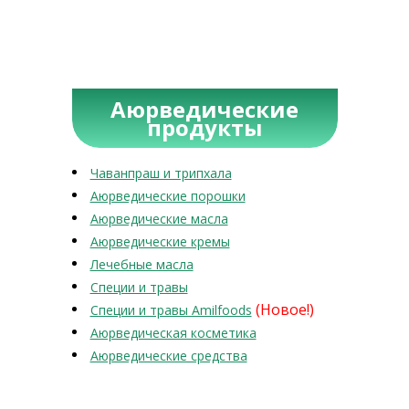
Аюрведические
продукты
Чаванпраш и трипхала
Аюрведические порошки
Аюрведические масла
Аюрведические кремы
Лечебные масла
Специи и травы
(Новое!)
Специи и травы Amilfoods
Аюрведическая косметика
Аюрведические средства