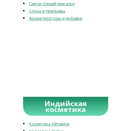
Смеси специй (масалы)
Соусы и приправы
Ароматизаторы и добавки
Индийская
косметика
Косметика Himalaya