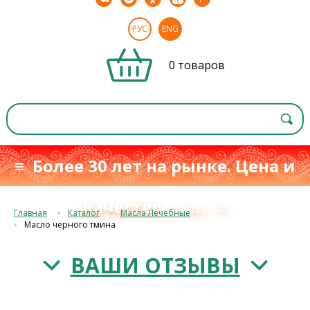
РУС
ENG
0 товаров
≡ Более 30 лет на рынке. Цена и
качество
≡
с 1993 г.
Главная
Каталог
Масла Лечебные
Масло черного тмина
ВАШИ ОТЗЫВЫ