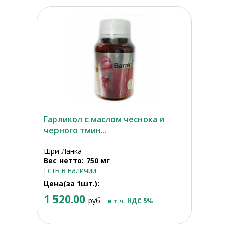
Гарликол с маслом чеснока и
черного тмин...
Шри-Ланка
Вес нетто: 750 мг
Есть в наличии
Цена(за 1шт.):
1 520.00
руб.
в т.ч. НДС 5%