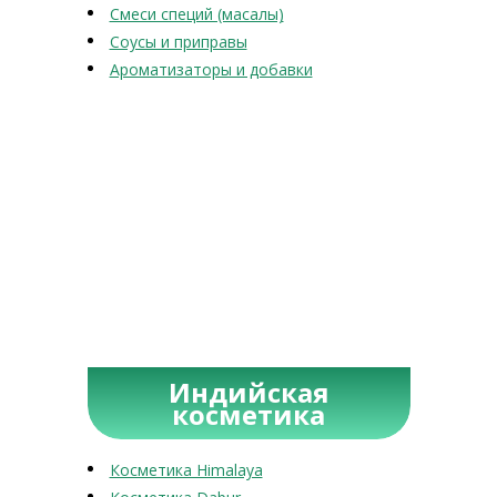
Смеси специй (масалы)
Соусы и приправы
Ароматизаторы и добавки
Индийская
косметика
Косметика Himalaya