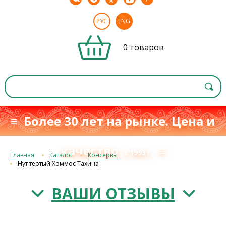
РУС
ENG
0 товаров
≡ Более 30 лет на рынке. Цена и
качество
≡
с 1993 г.
Главная
Каталог
Консервы
Нут тертый Хоммос Тахина
ВАШИ ОТЗЫВЫ