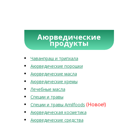
Аюрведические
продукты
Чаванпраш и трипхала
Аюрведические порошки
Аюрведические масла
Аюрведические кремы
Лечебные масла
Специи и травы
(Новое!)
Специи и травы Amilfoods
Аюрведическая косметика
Аюрведические средства