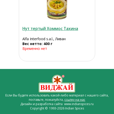
Нут тертый Хоммос Тахина
Alfa Interfood s.a.l., Ливан
Вес нетто: 400 г
Временно нет
Если Вы будете использовать какой-либо материал с нашего сайта,
поставьте, пожалуйста,
ссылку на нас
Дизайн и разработка сайта www.indianspices.ru
Copyright © 1993-2026 Indian Spices