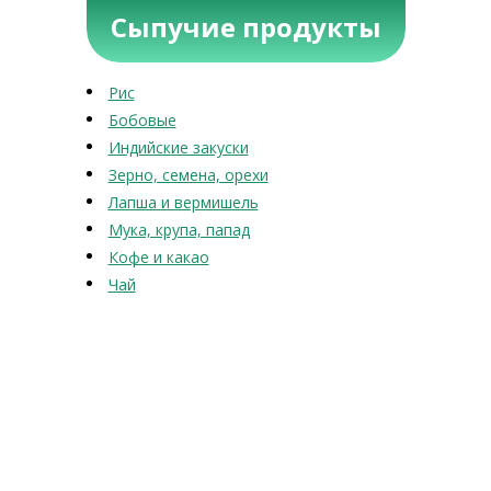
Сыпучие продукты
Рис
Бобовые
Индийские закуски
Зерно, семена, орехи
Лапша и вермишель
Мука, крупа, папад
Кофе и какао
Чай