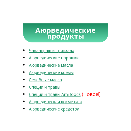
Аюрведические
продукты
Чаванпраш и трипхала
Аюрведические порошки
Аюрведические масла
Аюрведические кремы
Лечебные масла
Специи и травы
(Новое!)
Специи и травы Amilfoods
Аюрведическая косметика
Аюрведические средства