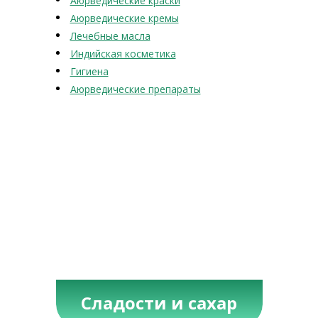
Аюрведические краски
Аюрведические кремы
Лечебные масла
Индийская косметика
Гигиена
Аюрведические препараты
Сладости и сахар