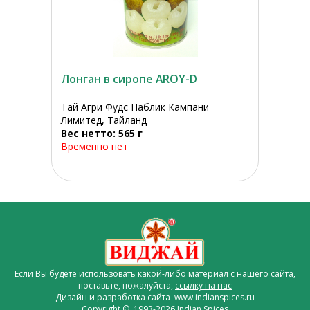
Лонган в сиропе AROY-D
Тай Агри Фудс Паблик Кампани
Лимитед, Тайланд
Вес нетто: 565 г
Временно нет
Если Вы будете использовать какой-либо материал с нашего сайта,
поставьте, пожалуйста,
ссылку на нас
Дизайн и разработка сайта www.indianspices.ru
Copyright © 1993-2026 Indian Spices