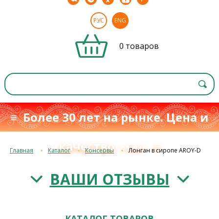
РУС
ENG
0 товаров
≡ Более 30 лет на рынке. Цена и
качество
≡
с 1993 г.
Главная
Каталог
Консервы
Лонган в сиропе AROY-D
ВАШИ ОТЗЫВЫ
КАТАЛОГ ТОВАРОВ