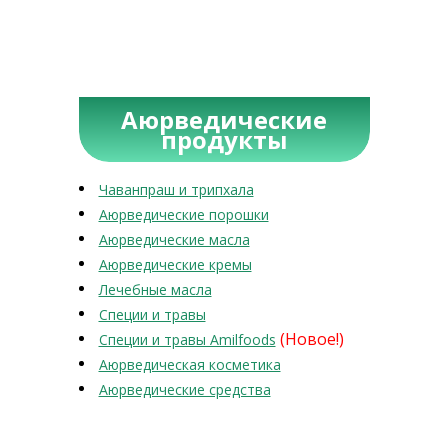
Аюрведические
продукты
Чаванпраш и трипхала
Аюрведические порошки
Аюрведические масла
Аюрведические кремы
Лечебные масла
Специи и травы
(Новое!)
Специи и травы Amilfoods
Аюрведическая косметика
Аюрведические средства