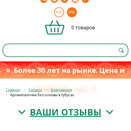
РУС
ENG
0 товаров
≡ Более 30 лет на рынке. Цена и
качество
≡
с 1993 г.
Главная
Каталог
Благовония
Аромапалочки без основы в тубусах
ВАШИ ОТЗЫВЫ