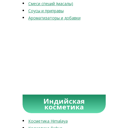
Смеси специй (масалы)
Соусы и приправы
Ароматизаторы и добавки
Индийская
косметика
Косметика Himalaya